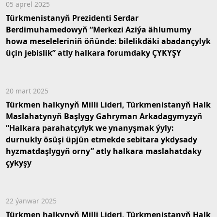
05 aprel 2025
Türkmenistanyň Prezidenti Serdar
Berdimuhamedowyň “Merkezi Aziýa ählumumy
howa meseleleriniň öňünde: bilelikdäki abadançylyk
üçin jebislik” atly halkara forumdaky ÇYKYŞY
20 mart 2025
Türkmen halkynyň Milli Lideri, Türkmenistanyň Halk
Maslahatynyň Başlygy Gahryman Arkadagymyzyň
“Halkara parahatçylyk we ynanyşmak ýyly:
durnukly ösüşi üpjün etmekde sebitara ykdysady
hyzmatdaşlygyň orny” atly halkara maslahatdaky
çykyşy
22 ýanwar 2025
Türkmen halkynyň Milli Lideri, Türkmenistanyň Halk