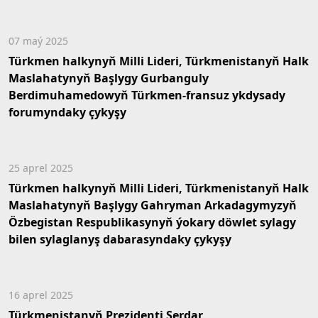
07 maý 2025
Türkmen halkynyň Milli Lideri, Türkmenistanyň Halk
Maslahatynyň Başlygy Gurbanguly
Berdimuhamedowyň Türkmen-fransuz ykdysady
forumyndaky çykyşy
25 aprel 2025
Türkmen halkynyň Milli Lideri, Türkmenistanyň Halk
Maslahatynyň Başlygy Gahryman Arkadagymyzyň
Özbegistan Respublikasynyň ýokary döwlet sylagy
bilen sylaglanyş dabarasyndaky çykyşy
16 aprel 2025
Türkmenistanyň Prezidenti Serdar