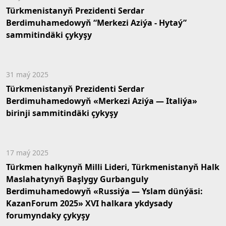
Türkmenistanyň Prezidenti Serdar
Berdimuhamedowyň “Merkezi Aziýa - Hytaý”
sammitindäki çykyşy
31 maý 2025
Türkmenistanyň Prezidenti Serdar
Berdimuhamedowyň «Merkezi Aziýa — Italiýa»
birinji sammitindäki çykyşy
17 maý 2025
Türkmen halkynyň Milli Lideri, Türkmenistanyň Halk
Maslahatynyň Başlygy Gurbanguly
Berdimuhamedowyň «Russiýa — Yslam dünýäsi:
KazanForum 2025» XVI halkara ykdysady
forumyndaky çykyşy