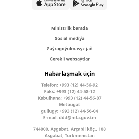
Ministrlik barada
Sosial mediýa
Gaýragoýulmasyz jaň
Gerekli websaýtlar
Habarlaşmak üçin
Telefon: +993 (12) 44-56-92
Faks: +993 (12) 44-58-12
Kabulhana: +993 (12) 44-56-87
Metbugat
gullugy: +993 (12) 44-56-04
E-mail:
ddd@mfa.gov.tm
744000, Aşgabat, Arçabil köç., 108
Aşgabat, Türkmenistan