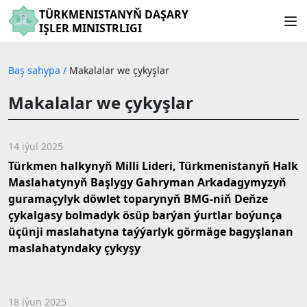
TÜRKMENISTANYŇ DAŞARY
IŞLER MINISTRLIGI
Baş sahypa
/
Makalalar we çykyşlar
Makalalar we çykyşlar
14 iýul 2025
Türkmen halkynyň Milli Lideri, Türkmenistanyň Halk
Maslahatynyň Başlygy Gahryman Arkadagymyzyň
guramaçylyk döwlet toparynyň BMG-niň Deňze
çykalgasy bolmadyk ösüp barýan ýurtlar boýunça
üçünji maslahatyna taýýarlyk görmäge bagyşlanan
maslahatyndaky çykyşy
18 iýun 2025