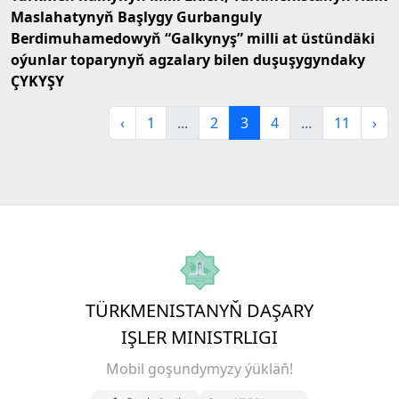
Maslahatynyň Başlygy Gurbanguly
Berdimuhamedowyň “Galkynyş” milli at üstündäki
oýunlar toparynyň agzalary bilen duşuşygyndaky
ÇYKYŞY
‹
1
...
2
3
4
...
11
›
TÜRKMENISTANYŇ DAŞARY
IŞLER MINISTRLIGI
Mobil goşundymyzy ýükläň!