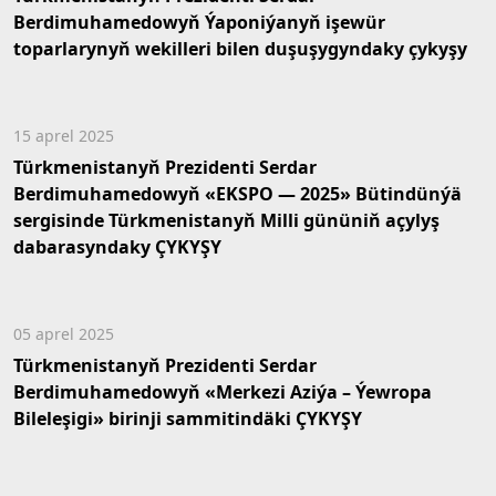
Berdimuhamedowyň Ýaponiýanyň işewür
toparlarynyň wekilleri bilen duşuşygyndaky çykyşy
15 aprel 2025
Türkmenistanyň Prezidenti Serdar
Berdimuhamedowyň «EKSPO — 2025» Bütindünýä
sergisinde Türkmenistanyň Milli gününiň açylyş
dabarasyndaky ÇYKYŞY
05 aprel 2025
Türkmenistanyň Prezidenti Serdar
Berdimuhamedowyň «Merkezi Aziýa – Ýewropa
Bileleşigi» birinji sammitindäki ÇYKYŞY