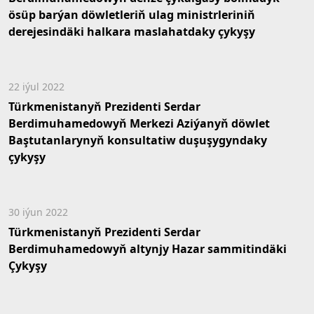
ösüp barýan döwletleriň ulag ministrleriniň
derejesindäki halkara maslahatdaky çykyşy
22 iýul 2022
Türkmenistanyň Prezidenti Serdar
Berdimuhamedowyň Merkezi Aziýanyň döwlet
Baştutanlarynyň konsultatiw duşuşygyndaky
çykyşy
30 iýun 2022
Türkmenistanyň Prezidenti Serdar
Berdimuhamedowyň altynjy Hazar sammitindäki
Çykyşy