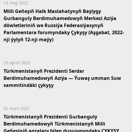
13 maý 2022
Milli Geňeşiň Halk Maslahatynyň Başlygy
Gurbanguly Berdimuhamedowyň Merkezi Aziýa
döwletleriniň we Russiýa Federasiýasynyň
Parlamentara forumyndaky Çykyşy (Aşgabat, 2022-
nji ýylyň 12-nji maýy)
25 aprel 2022
Türkmenistanyň Prezidenti Serdar
Berdimuhamedowyň Aziýa — Ýuwaş umman Suw
sammitindäki çykyşy
02 mart 2022
Türkmenistanyň Prezidenti Gurbanguly
Berdimuhamedowyň Türkmenistanyň Milli
Geňeşiniň agzalary bilen duşuşygyndaky ÇYKYŞY