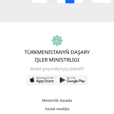
TÜRKMENISTANYŇ DAŞARY
IŞLER MINISTRLIGI
Mobil goşundymyzy ýükläň!
Ministrlik barada
Sosial mediýa