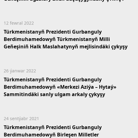
12 fewral 2022
Türkmenistanyň Prezidenti Gurbanguly
Berdimuhamedowyň Türkmenistanyň Milli
Geňeşiniň Halk Maslahatynyň mejlisindäki çykyşy
26 ýanwar 2022
Türkmenistanyň Prezidenti Gurbanguly
Berdimuhamedowyň «Merkezi Aziýa – Hytaý»
Sammitindäki sanly ulgam arkaly çykyşy
24 sentýabr 2021
Türkmenistanyň Prezidenti Gurbanguly
Berdimuhamedowyň Birleşen Milletler