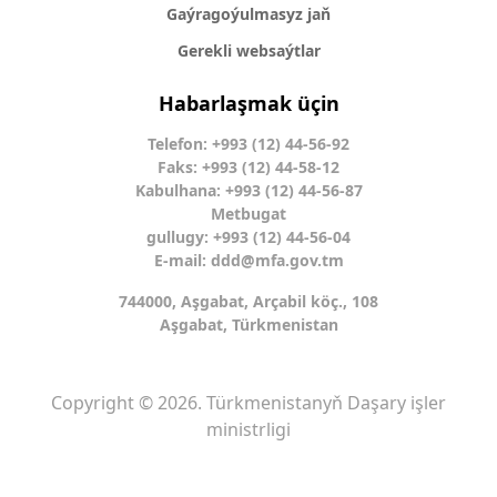
Gaýragoýulmasyz jaň
Gerekli websaýtlar
Habarlaşmak üçin
Telefon: +993 (12) 44-56-92
Faks: +993 (12) 44-58-12
Kabulhana: +993 (12) 44-56-87
Metbugat
gullugy: +993 (12) 44-56-04
E-mail:
ddd@mfa.gov.tm
744000, Aşgabat, Arçabil köç., 108
Aşgabat, Türkmenistan
Copyright © 2026. Türkmenistanyň Daşary işler
ministrligi