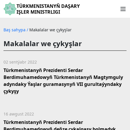
TÜRKMENISTANYŇ DAŞARY
IŞLER MINISTRLIGI
Baş sahypa
/
Makalalar we çykyşlar
Makalalar we çykyşlar
02 sentýabr 2022
Türkmenistanyň Prezidenti Serdar
Berdimuhamedowyň Türkmenistanyň Magtymguly
adyndaky Ýaşlar guramasynyň VII gurultaýyndaky
çykyşy
16 awgust 2022
Türkmenistanyň Prezidenti Serdar
Berdimuhamedowyň deňze çykalgasy bolmadyk