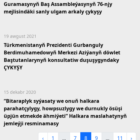
Guramasynyň Baş Assambleýasynyň 76-njy
mejlisindäki sanly ulgam arkaly çykyşy
19 awgust 2021
Türkmenistanyň Prezidenti Gurbanguly
Berdimuhamedowyň Merkezi Aziýanyň döwlet
Baştutanlarynyň konsultatiw duşuşygyndaky
ÇYKYŞY
15 dekabr 2020
“Bitaraplyk syýasaty we onuň halkara
parahatçylygy, howpsuzlygy we durnukly ösüşi
üpjün etmekde ähmiýeti” Halkara maslahatynyň
jemleýji resminamasy
‹
1
...
7
8
9
...
11
›