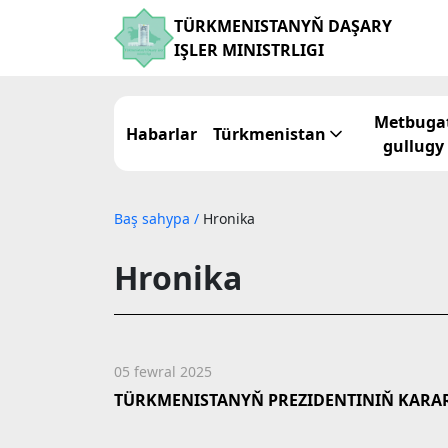
TÜRKMENISTANYŇ DAŞARY
IŞLER MINISTRLIGI
Metbuga
Habarlar
Türkmenistan
gullugy
Baş sahypa
/
Hronika
Hronika
05 fewral 2025
TÜRKMENISTANYŇ PREZIDENTINIŇ KARA