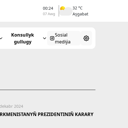
32 °C
00:24
07 Awg
Aşgabat
Konsullyk
Sosial
gullugy
mediýa
 dekabr 2024
RKMENISTANYŇ PREZIDENTINIŇ KARARY