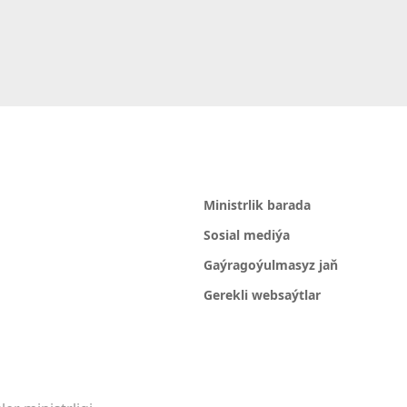
Ministrlik barada
Sosial mediýa
Gaýragoýulmasyz jaň
Gerekli websaýtlar