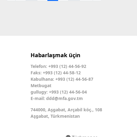
Habarlaşmak üçin
Telefon: +993 (12) 44-56-92
Faks: +993 (12) 44-58-12
Kabulhana: +993 (12) 44-56-87
Metbugat
gullugy: +993 (12) 44-56-04
E-mail:
ddd@mfa.gov.tm
744000, Aşgabat, Arçabil köç., 108
Aşgabat, Türkmenistan