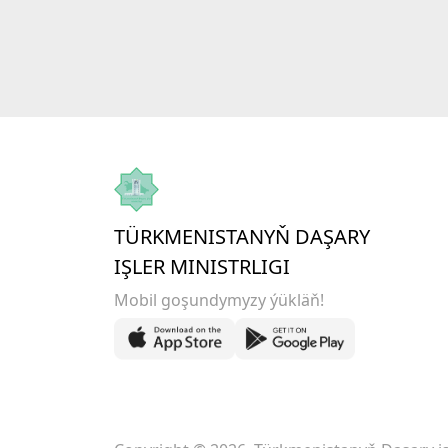
TÜRKMENISTANYŇ DAŞARY
IŞLER MINISTRLIGI
Mobil goşundymyzy ýükläň!