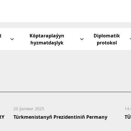
t
Köptaraplaýyn
Diplomatik
hyzmatdaşlyk
protokol
20 ýanwar 2025
14
RY
Türkmenistanyň Prezidentiniň Permany
TÜ