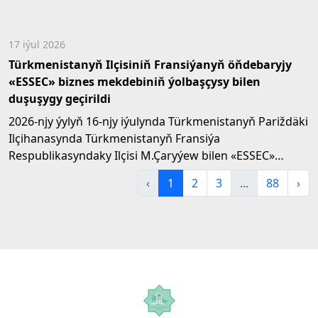
17 iýul 2026
Türkmenistanyň Ilçisiniň Fransiýanyň öňdebaryjy
«ESSEC» biznes mekdebiniň ýolbaşçysy bilen
duşuşygy geçirildi
2026-njy ýylyň 16-njy iýulynda Türkmenistanyň Pariždäki
Ilçihanasynda Türkmenistanyň Fransiýa
Respublikasyndaky Ilçisi M.Çaryýew bilen «ESSEC»
biznes...
‹
1
2
3
...
88
›