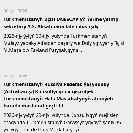
30 iýul 2026
Türkmenistanyň Ilçisi UNESCAP-yň Ýerine ýetiriji
sekretary A.S. Alişahbana bilen duşuşdy
2026-njy ýylyň 30-njy iýulynda Türkmenistanyň
Malaýziýadaky Adatdan daşary we Doly ygtyýarly Ilçisi
M.Maşalow Taýland Patyşalygyna...
29 iýul 2026
Türkmenistanyň Russiýa Federasiýasyndaky
(Astrahan ş.) Konsullygynda geçiriljek
Türkmenistanyň Halk Maslahatynyň ähmiýeti
barada maslahat geçirildi
2026-njy ýylyň 29-njy iýulynda Konsullygyň mejlisler
otagynda Türkmenistanyň Garaşsyzlygynyň şanly 35
ýyllygy hem-de Halk Maslahatynyň...