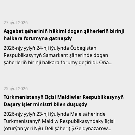
27 iýul 2026
Aşgabat şäheriniň häkimi dogan şäherleriň birinji
halkara forumyna gatnaşdy
2026-njy ýylyň 24-nji iýulynda Özbegistan
Respublikasynyň Samarkant şäherinde dogan
şäherleriň birinji halkara forumy geçirildi. Oňa...
25 iýul 2026
Türkmenistanyň Ilçisi Maldiwler Respublikasynyň
Daşary işler ministri bilen duşuşdy
2026-njy ýylyň 23-nji iýulynda Male şäherinde
Türkmenistanyň Maldiw Respublikasyndaky Ilçisi
(oturýan ýeri Nýu-Deli şäheri) Ş.Geldynazarow...