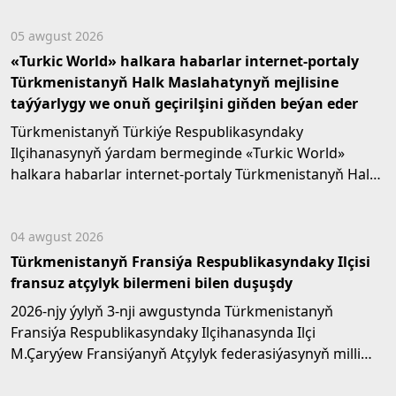
05 awgust 2026
«Turkic World» halkara habarlar internet-portaly
Türkmenistanyň Halk Maslahatynyň mejlisine
taýýarlygy we onuň geçirilşini giňden beýan eder
Türkmenistanyň Türkiýe Respublikasyndaky
Ilçihanasynyň ýardam bermeginde «Turkic World»
halkara habarlar internet-portaly Türkmenistanyň Halk
Maslahatynyň mejlisine...
04 awgust 2026
Türkmenistanyň Fransiýa Respublikasyndaky Ilçisi
fransuz atçylyk bilermeni bilen duşuşdy
2026-njy ýylyň 3-nji awgustynda Türkmenistanyň
Fransiýa Respublikasyndaky Ilçihanasynda Ilçi
M.Çaryýew Fransiýanyň Atçylyk federasiýasynyň milli
tehniki...