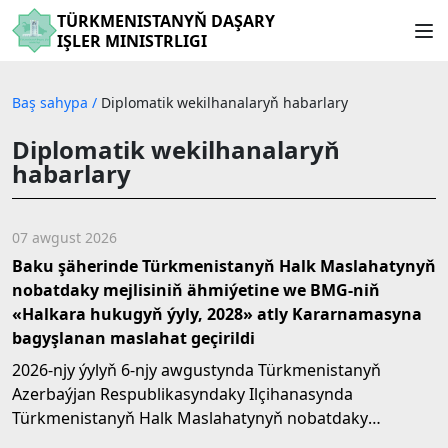
TÜRKMENISTANYŇ DAŞARY
IŞLER MINISTRLIGI
Baş sahypa
/
Diplomatik wekilhanalaryň habarlary
Diplomatik wekilhanalaryň
habarlary
07 awgust 2026
Baku şäherinde Türkmenistanyň Halk Maslahatynyň
nobatdaky mejlisiniň ähmiýetine we BMG-niň
«Halkara hukugyň ýyly, 2028» atly Kararnamasyna
bagyşlanan maslahat geçirildi
2026-njy ýylyň 6-njy awgustynda Türkmenistanyň
Azerbaýjan Respublikasyndaky Ilçihanasynda
Türkmenistanyň Halk Maslahatynyň nobatdaky
mejlisiniň ähmiýeti we...