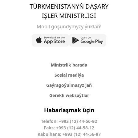
TÜRKMENISTANYŇ DAŞARY
IŞLER MINISTRLIGI
Mobil goşundymyzy ýükläň!
Ministrlik barada
Sosial mediýa
Gaýragoýulmasyz jaň
Gerekli websaýtlar
Habarlaşmak üçin
Telefon: +993 (12) 44-56-92
Faks: +993 (12) 44-58-12
Kabulhana: +993 (12) 44-56-87