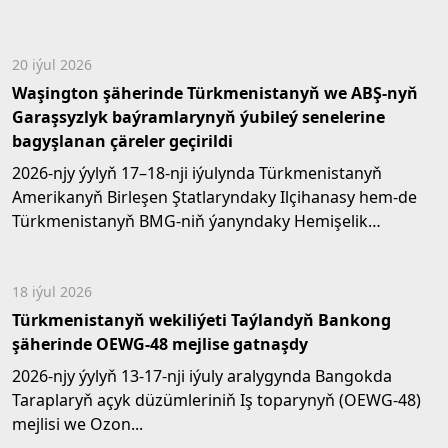
20 iýul 2026
Waşington şäherinde Türkmenistanyň we ABŞ-nyň
Garaşsyzlyk baýramlarynyň ýubileý senelerine
bagyşlanan çäreler geçirildi
2026-njy ýylyň 17–18-nji iýulynda Türkmenistanyň
Amerikanyň Birleşen Ştatlaryndaky Ilçihanasy hem-de
Türkmenistanyň BMG-niň ýanyndaky Hemişelik
wekilhanasy...
18 iýul 2026
Türkmenistanyň wekiliýeti Taýlandyň Bankong
şäherinde OEWG-48 mejlise gatnaşdy
2026-njy ýylyň 13-17-nji iýuly aralygynda Bangokda
Taraplaryň açyk düzümleriniň Iş toparynyň (OEWG-48)
mejlisi we Ozon...