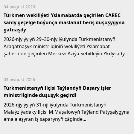
04 awgust 2026
Türkmen wekiliýeti Yslamabatda geçirilen CAREC
sanly geçelge boýunça maslahat beriş duşuşygyna
gatnaşdy
2026-njy ýylyň 29–30-njy iýulynda Türkmenistanyň
Aragatnaşyk ministrliginiň wekiliýeti Yslamabat
şäherinde geçirilen Merkezi Aziýa Sebitleýin Ykdysady...
03 awgust 2026
Türkmenistanyň Ilçisi Taýlandyň Daşary işler
ministrliginde duşuşyk geçirdi
2026-njy ýylyň 31-nji iýulynda Türkmenistanyň
Malaýziýadaky Ilçisi M.Maşalowyň Taýland Patyşalygyna
amala aşyran iş saparynyň çäginde...