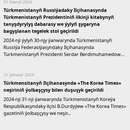
01 fewral 2024
Türkmenistanyň Russiýadaky Ilçihanasynda
Türkmenistanyň Prezidentiniň ilkinji kitabynyň
tanyşdyrylyş dabarasy we ýylyň şygaryna
bagyşlanan tegelek stol geçirildi
2024-nji ýylyň 30-njy ýanwarynda Türkmenistanyň
Russiýa Federasiýasyndaky Ilçihanasynda
Türkmenistanyň Prezidenti Serdar Berdimuhamedowyň
“Ýaşlar - Watanyň...
31 ýanwar 2024
Türkmensitanyň Ilçihanasynda «The Korea Times»
neşiriniň ýolbaşçysy bilen duşuşyk geçirildi
2024-nji 31-nji ýanwarynda Türkmenistanyň Koreýa
Respublikasyndaky ilçisi B.Durdyýew «The Korea Times»
gazetiniň ýolbaşçysy we neşir...