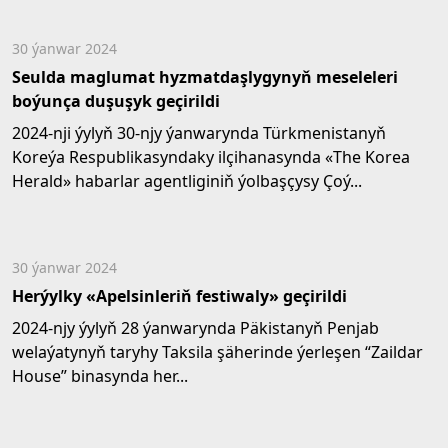
«Ýaşlar – Watanyň...
30 ýanwar 2024
Seulda maglumat hyzmatdaşlygynyň meseleleri
boýunça duşuşyk geçirildi
2024-nji ýylyň 30-njy ýanwarynda Türkmenistanyň
Koreýa Respublikasyndaky ilçihanasynda «The Korea
Herald» habarlar agentliginiň ýolbaşçysy Çoý...
30 ýanwar 2024
Herýylky «Apelsinleriň festiwaly» geçirildi
2024-njy ýylyň 28 ýanwarynda Päkistanyň Penjab
welaýatynyň taryhy Taksila şäherinde ýerleşen “Zaildar
House” binasynda her...