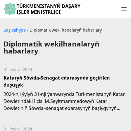
TÜRKMENISTANYŇ DAŞARY
IŞLER MINISTRLIGI
Baş sahypa
/
Diplomatik wekilhanalaryň habarlary
Diplomatik wekilhanalaryň
habarlary
01 fewral 2024
Kataryň Söwda-Senagat edarasynda geçirilen
duşuşyk
2024-nji ýylyň 31-nji ýanwarynda Türkmenistanyň Katar
Döwletindäki Ilçisi M.Seýitmämmedowyň Katar
Döwletiniň Söwda–senagat edarasynyň başlygynyň
birinji...
01 fewral 2024