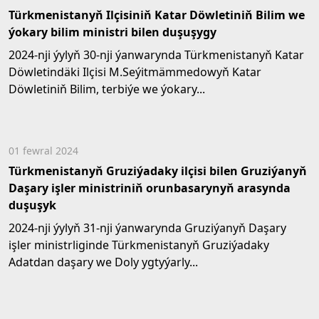
Türkmenistanyň Ilçisiniň Katar Döwletiniň Bilim we
ýokary bilim ministri bilen duşuşygy
2024-nji ýylyň 30-nji ýanwarynda Türkmenistanyň Katar
Döwletindäki Ilçisi M.Seýitmämmedowyň Katar
Döwletiniň Bilim, terbiýe we ýokary...
01 fewral 2024
Türkmenistanyň Gruziýadaky ilçisi bilen Gruziýanyň
Daşary işler ministriniň orunbasarynyň arasynda
duşuşyk
2024-nji ýylyň 31-nji ýanwarynda Gruziýanyň Daşary
işler ministrliginde Türkmenistanyň Gruziýadaky
Adatdan daşary we Doly ygtyýarly...