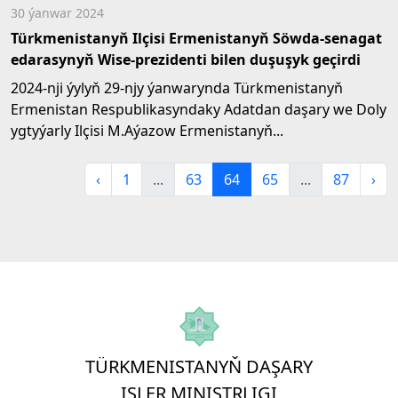
30 ýanwar 2024
Türkmenistanyň Ilçisi Ermenistanyň Söwda-senagat
edarasynyň Wise-prezidenti bilen duşuşyk geçirdi
2024-nji ýylyň 29-njy ýanwarynda Türkmenistanyň
Ermenistan Respublikasyndaky Adatdan daşary we Doly
ygtyýarly Ilçisi M.Aýazow Ermenistanyň...
‹
1
...
63
64
65
...
87
›
TÜRKMENISTANYŇ DAŞARY
IŞLER MINISTRLIGI