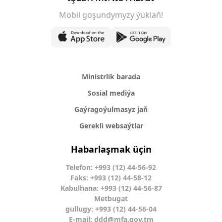
Mobil goşundymyzy ýükläň!
Ministrlik barada
Sosial mediýa
Gaýragoýulmasyz jaň
Gerekli websaýtlar
Habarlaşmak üçin
Telefon: +993 (12) 44-56-92
Faks: +993 (12) 44-58-12
Kabulhana: +993 (12) 44-56-87
Metbugat
gullugy: +993 (12) 44-56-04
E-mail:
ddd@mfa.gov.tm