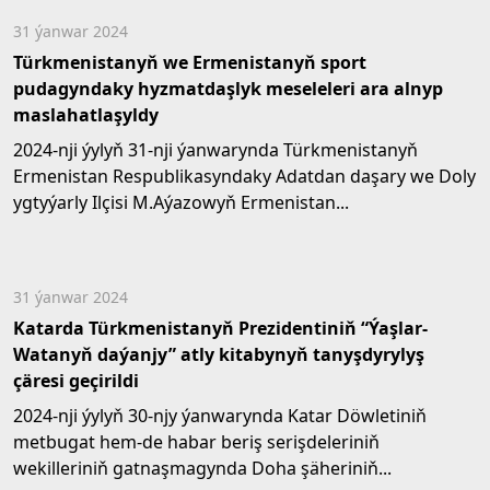
31 ýanwar 2024
Türkmenistanyň we Ermenistanyň sport
pudagyndaky hyzmatdaşlyk meseleleri ara alnyp
maslahatlaşyldy
2024-nji ýylyň 31-nji ýanwarynda Türkmenistanyň
Ermenistan Respublikasyndaky Adatdan daşary we Doly
ygtyýarly Ilçisi M.Aýazowyň Ermenistan...
31 ýanwar 2024
Katarda Türkmenistanyň Prezidentiniň “Ýaşlar-
Watanyň daýanjy” atly kitabynyň tanyşdyrylyş
çäresi geçirildi
2024-nji ýylyň 30-njy ýanwarynda Katar Döwletiniň
metbugat hem-de habar beriş serişdeleriniň
wekilleriniň gatnaşmagynda Doha şäheriniň...