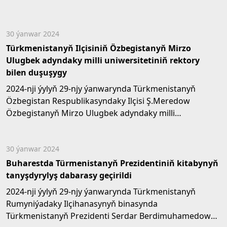
30 ýanwar 2024
Türkmenistanyň Ilçisiniň Özbegistanyň Mirzo
Ulugbek adyndaky milli uniwersitetiniň rektory
bilen duşuşygy
2024-nji ýylyň 29-njy ýanwarynda Türkmenistanyň
Özbegistan Respublikasyndaky Ilçisi Ş.Meredow
Özbegistanyň Mirzo Ulugbek adyndaky milli
uniwersitetiniň...
30 ýanwar 2024
Buharestda Türmenistanyň Prezidentiniň kitabynyň
tanyşdyrylyş dabarasy geçirildi
2024-nji ýylyň 29-njy ýanwarynda Türkmenistanyň
Rumyniýadaky Ilçihanasynyň binasynda
Türkmenistanyň Prezidenti Serdar Berdimuhamedowyň