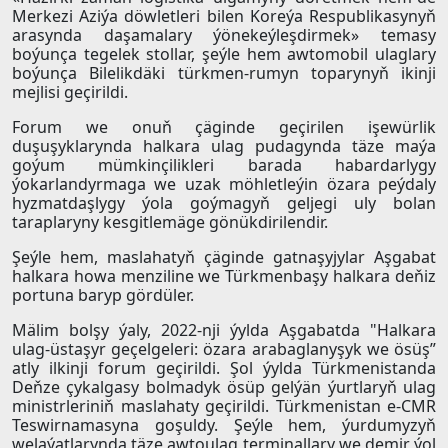
Merkezi Aziýa döwletleri bilen Koreýa Respublikasynyň
arasynda daşamalary ýönekeýleşdirmek» temasy
boýunça tegelek stollar, şeýle hem awtomobil ulaglary
boýunça Bilelikdäki türkmen-rumyn toparynyň ikinji
mejlisi geçirildi.
Forum we onuň çäginde geçirilen işewürlik
duşuşyklarynda halkara ulag pudagynda täze maýa
goýum mümkinçilikleri barada habardarlygy
ýokarlandyrmaga we uzak möhletleýin özara peýdaly
hyzmatdaşlygy ýola goýmagyň geljegi uly bolan
taraplaryny kesgitlemäge gönükdirilendir.
Şeýle hem, maslahatyň çäginde gatnaşyjylar Aşgabat
halkara howa menziline we Türkmenbaşy halkara deňiz
portuna baryp gördüler.
Mälim bolşy ýaly, 2022-nji ýylda Aşgabatda "Halkara
ulag-üstaşyr geçelgeleri: özara arabaglanyşyk we ösüş”
atly ilkinji forum geçirildi. Şol ýylda Türkmenistanda
Deňze çykalgasy bolmadyk ösüp gelýän ýurtlaryň ulag
ministrleriniň maslahaty geçirildi. Türkmenistan e-CMR
Teswirnamasyna goşuldy. Şeýle hem, ýurdumyzyň
welaýatlarynda täze awtoulag terminallary we demir ýol