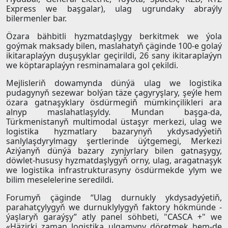
Express we başgalar), ulag ugrundaky abraýly
bilermenler bar.
Özara bähbitli hyzmatdaşlygy berkitmek we ýola
goýmak maksady bilen, maslahatyň çäginde 100-e golaý
ikitaraplaýyn duşuşyklar geçirildi, 26 sany ikitaraplaýyn
we köptaraplaýyn resminamalara gol çekildi.
Mejlisleriň dowamynda dünýä ulag we logistika
pudagynyň sezewar bolýan täze çagyryşlary, şeýle hem
özara gatnaşyklary ösdürmegiň mümkinçilikleri ara
alnyp maslahatlaşyldy. Mundan başga-da,
Türkmenistanyň multimodal üstaşyr merkezi, ulag we
logistika hyzmatlary bazarynyň ykdysadyýetiň
sanlylaşdyrylmagy şertlerinde üýtgemegi, Merkezi
Aziýanyň dünýä bazary zynjyrlary bilen gatnaşygy,
döwlet-hususy hyzmatdaşlygyň orny, ulag, aragatnaşyk
we logistika infrastrukturasyny ösdürmekde ylym we
bilim meselelerine seredildi.
Forumyň çäginde “Ulag durnukly ykdysadyýetiň,
parahatçylygyň we durnuklylygyň faktory hökmünde -
ýaşlaryň garaýşy” atly panel söhbeti, "CASCA +" we
«Häzirki zaman logistika ulgamyny döretmek hem-de