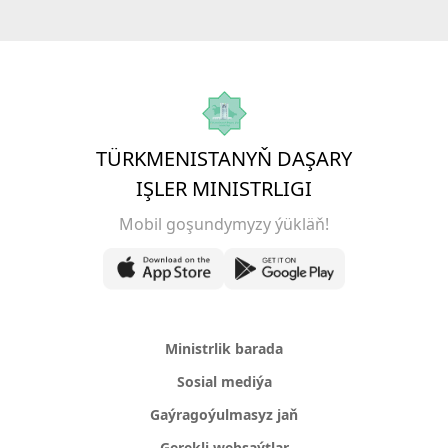
TÜRKMENISTANYŇ DAŞARY
IŞLER MINISTRLIGI
Mobil goşundymyzy ýükläň!
Ministrlik barada
Sosial mediýa
Gaýragoýulmasyz jaň
Gerekli websaýtlar