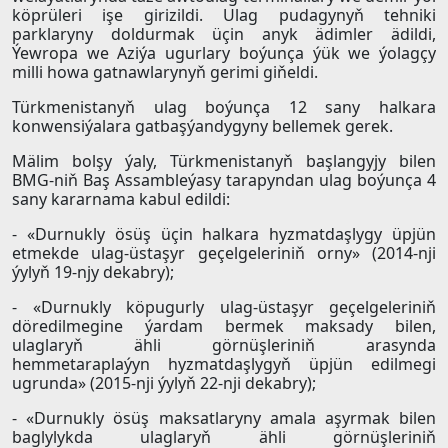
köprüleri işe girizildi. Ulag pudagynyň tehniki
parklaryny doldurmak üçin anyk ädimler ädildi,
Ýewropa we Aziýa ugurlary boýunça ýük we ýolagçy
milli howa gatnawlarynyň gerimi giňeldi.
Türkmenistanyň ulag boýunça 12 sany halkara
konwensiýalara gatbaşýandygyny bellemek gerek.
Mälim bolşy ýaly, Türkmenistanyň başlangyjy bilen
BMG-niň Baş Assambleýasy tarapyndan ulag boýunça 4
sany kararnama kabul edildi:
- «Durnukly ösüş üçin halkara hyzmatdaşlygy üpjün
etmekde ulag-üstaşyr geçelgeleriniň orny» (2014-nji
ýylyň 19-njy dekabry);
- «Durnukly köpugurly ulag-üstaşyr geçelgeleriniň
döredilmegine ýardam bermek maksady bilen,
ulaglaryň ähli görnüşleriniň arasynda
hemmetaraplaýyn hyzmatdaşlygyň üpjün edilmegi
ugrunda» (2015-nji ýylyň 22-nji dekabry);
- «Durnukly ösüş maksatlaryny amala aşyrmak bilen
baglylykda ulaglaryň ähli görnüşleriniň