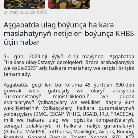
8002
04 maý 2023
Aşgabatda ulag boýunça halkara
maslahatynyň netijeleri boýunça KHBS
üçin habar
Şu gün, 2023-nji ýylyň 4-nji maýynda, Aşgabatda
"Halkara ulag-üstaşyr geçelgeleri: özara arabaglanyşyk
we ösüş-2023" atly halkara maslahaty we sergisi öz işini
tamamlady.
Aşgabatda geçirilen bu foruma 45 ýurtdan 800-den
gowrak wekil gatnaşdy we olaryň arasynda
Türkmenistanyň ministrlikleriniň we pudak
edaralarynyň ýolbaşçylary we wekilleri, daşary ýurt
wekiliýetleriniň ýolbaşçylary, halkara guramalarynyň
ýolbaşçylary (BMG, ESCAP, ÝHHG, USAID, IRU, TRACECA),
milli we halkara ulag we logistika kompaniýalaryň,
senagat zolaklaryň, iri halkara maliýe guramalaryň
(Alibaba, MAERSK, Lufthansa, MaxFlight, Airbus, Boeing,
Flydubai, General Electric, Toyota, SpaceX, RŽD, KTZ