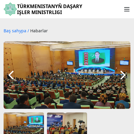
TÜRKMENISTANYŇ DAŞARY
IŞLER MINISTRLIGI
Baş sahypa
/
Habarlar