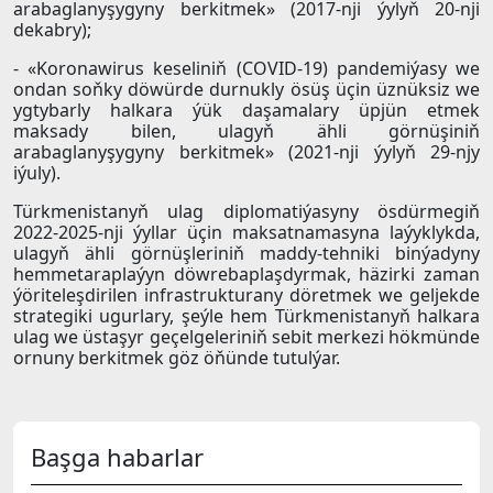
arabaglanyşygyny berkitmek» (2017-nji ýylyň 20-nji
dekabry);
- «Koronawirus keseliniň (СOVID-19) pandemiýasy we
ondan soňky döwürde durnukly ösüş üçin üznüksiz we
ygtybarly halkara ýük daşamalary üpjün etmek
maksady bilen, ulagyň ähli görnüşiniň
arabaglanyşygyny berkitmek» (2021-nji ýylyň 29-njy
iýuly).
Türkmenistanyň ulag diplomatiýasyny ösdürmegiň
2022-2025-nji ýyllar üçin maksatnamasyna laýyklykda,
ulagyň ähli görnüşleriniň maddy-tehniki binýadyny
hemmetaraplaýyn döwrebaplaşdyrmak, häzirki zaman
ýöriteleşdirilen infrastrukturany döretmek we geljekde
strategiki ugurlary, şeýle hem Türkmenistanyň halkara
ulag we üstaşyr geçelgeleriniň sebit merkezi hökmünde
ornuny berkitmek göz öňünde tutulýar.
Başga habarlar