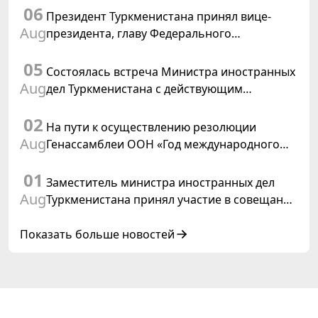
06
Туркменистане
Президент Туркменистана принял вице-
Aug
президента, главу Федерального
департамента иностранных дел
05
Швейцарской Конфедерации
Состоялась встреча Министра иностранных
Aug
дел Туркменистана с действующим
председателем ОБСЕ
02
На пути к осуществлению резолюции
Aug
Генассамблеи ООН «Год международного
права, 2028», инициированной
01
Туркменистаном
Заместитель министра иностранных дел
Aug
Туркменистана принял участие в совещании
старших должностных лиц Форума
сотрудничества «Центральная Азия –
Показать больше новостей
Республика Корея»