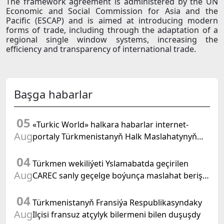
The framework agreement is administered by the UN
Economic and Social Commission for Asia and the
Pacific (ESCAP) and is aimed at introducing modern
forms of trade, including through the adaptation of a
regional single window systems, increasing the
efficiency and transparency of international trade.
Başga habarlar
05
«Turkic World» halkara habarlar internet-
Aug
portaly Türkmenistanyň Halk Maslahatynyň
mejlisine taýýarlygy we onuň geçirilşini giňden
04
beýan eder
Türkmen wekiliýeti Yslamabatda geçirilen
Aug
CAREC sanly geçelge boýunça maslahat beriş
duşuşygyna gatnaşdy
04
Türkmenistanyň Fransiýa Respublikasyndaky
Aug
Ilçisi fransuz atçylyk bilermeni bilen duşuşdy