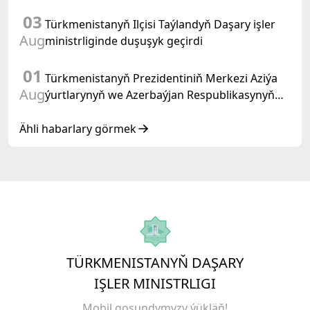
03
Türkmenistanyň Ilçisi Taýlandyň Daşary işler
Aug
ministrliginde duşuşyk geçirdi
01
Türkmenistanyň Prezidentiniň Merkezi Aziýa
Aug
ýurtlarynyň we Azerbaýjan Respublikasynyň
döwlet Baştutanlarynyň resmi däl konsultatiw
duşuşygyndaky ÇYKYŞY
Ähli habarlary görmek
TÜRKMENISTANYŇ DAŞARY
IŞLER MINISTRLIGI
Mobil goşundymyzy ýükläň!