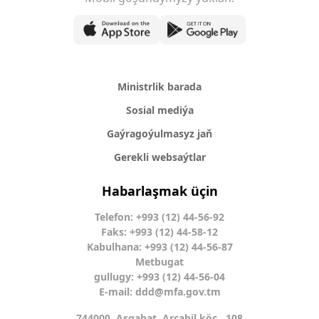
Ministrlik barada
Sosial mediýa
Gaýragoýulmasyz jaň
Gerekli websaýtlar
Habarlaşmak üçin
Telefon: +993 (12) 44-56-92
Faks: +993 (12) 44-58-12
Kabulhana: +993 (12) 44-56-87
Metbugat
gullugy: +993 (12) 44-56-04
E-mail:
ddd@mfa.gov.tm
744000, Aşgabat, Arçabil köç., 108