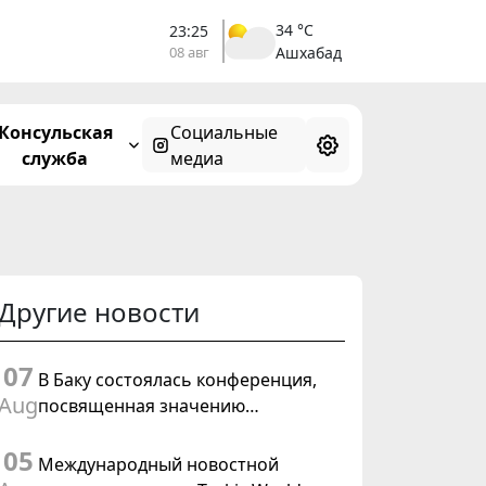
34 °C
23:25
08 авг
Ашхабад
Консульская
Социальные
служба
медиа
Другие новости
07
В Баку состоялась конференция,
Aug
посвященная значению
предстоящего заседания Халк
05
Маслахаты Туркменистана и
Международный новостной
резолюции ООН «Год