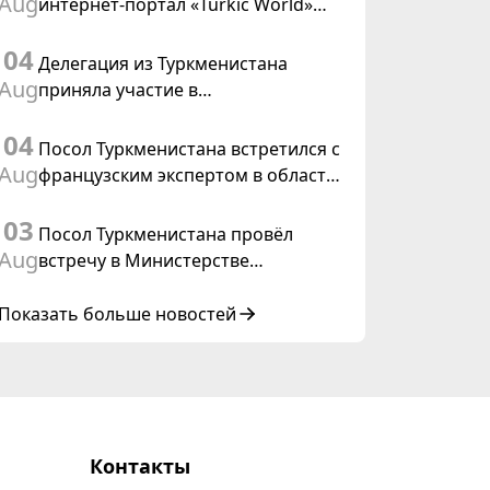
Aug
интернет-портал «Turkic World»
международного права, 2028»
будет осуществлять освещение
04
подготовки и проведения
Делегация из Туркменистана
заседания Халк Маслахаты
Aug
приняла участие в
Туркменистана
консультативном совещании по
04
цифровому коридору CAREC в
Посол Туркменистана встретился с
Исламабаде
Aug
французским экспертом в области
коневодства
03
Посол Туркменистана провёл
Aug
встречу в Министерстве
иностранных дел Таиланда
Показать больше новостей
Контакты