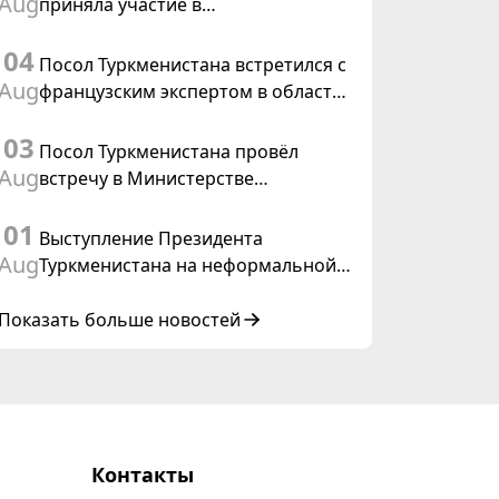
Aug
приняла участие в
Туркменистана
консультативном совещании по
04
цифровому коридору CAREC в
Посол Туркменистана встретился с
Исламабаде
Aug
французским экспертом в области
коневодства
03
Посол Туркменистана провёл
Aug
встречу в Министерстве
иностранных дел Таиланда
01
Выступление Президента
Aug
Туркменистана на неформальной
Консультативной встрече глав
государств Центральной Азии и
Показать больше новостей
Азербайджанской Республики
Контакты