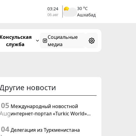
30 °C
03:24
06 авг
Ашхабад
Консульская
Социальные
служба
медиа
Другие новости
05
Международный новостной
Aug
интернет-портал «Turkic World»
будет осуществлять освещение
04
подготовки и проведения
Делегация из Туркменистана
заседания Халк Маслахаты