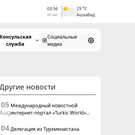
29 °C
03:56
06 авг
Ашхабад
Консульская
Социальные
служба
медиа
Другие новости
05
Международный новостной
Aug
интернет-портал «Turkic World»
будет осуществлять освещение
04
подготовки и проведения
Делегация из Туркменистана
заседания Халк Маслахаты