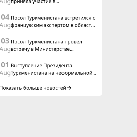
Aug
приняла участие в
Туркменистана
консультативном совещании по
04
цифровому коридору CAREC в
Посол Туркменистана встретился с
Исламабаде
Aug
французским экспертом в области
коневодства
03
Посол Туркменистана провёл
Aug
встречу в Министерстве
иностранных дел Таиланда
01
Выступление Президента
Aug
Туркменистана на неформальной
Консультативной встрече глав
государств Центральной Азии и
Показать больше новостей
Азербайджанской Республики