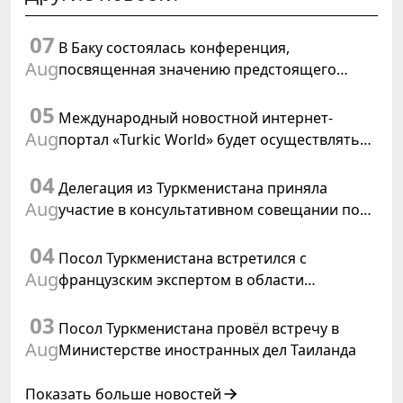
07
В Баку состоялась конференция,
Aug
посвященная значению предстоящего
заседания Халк Маслахаты Туркменистана и
05
резолюции ООН «Год международного
Международный новостной интернет-
права, 2028»
Aug
портал «Turkic World» будет осуществлять
освещение подготовки и проведения
04
заседания Халк Маслахаты Туркменистана
Делегация из Туркменистана приняла
Aug
участие в консультативном совещании по
цифровому коридору CAREC в Исламабаде
04
Посол Туркменистана встретился с
Aug
французским экспертом в области
коневодства
03
Посол Туркменистана провёл встречу в
Aug
Министерстве иностранных дел Таиланда
Показать больше новостей