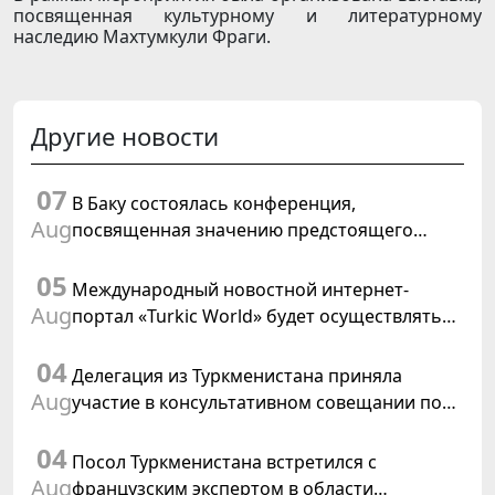
посвященная культурному и литературному
наследию Махтумкули Фраги.
Другие новости
07
В Баку состоялась конференция,
Aug
посвященная значению предстоящего
заседания Халк Маслахаты Туркменистана и
05
резолюции ООН «Год международного
Международный новостной интернет-
права, 2028»
Aug
портал «Turkic World» будет осуществлять
освещение подготовки и проведения
04
заседания Халк Маслахаты Туркменистана
Делегация из Туркменистана приняла
Aug
участие в консультативном совещании по
цифровому коридору CAREC в Исламабаде
04
Посол Туркменистана встретился с
Aug
французским экспертом в области