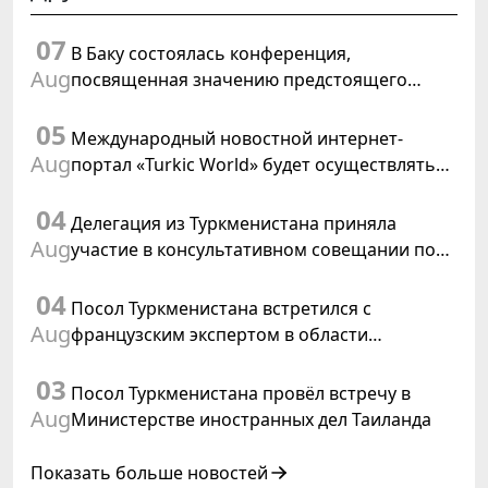
07
В Баку состоялась конференция,
Aug
посвященная значению предстоящего
заседания Халк Маслахаты Туркменистана и
05
резолюции ООН «Год международного
Международный новостной интернет-
права, 2028»
Aug
портал «Turkic World» будет осуществлять
освещение подготовки и проведения
04
заседания Халк Маслахаты Туркменистана
Делегация из Туркменистана приняла
Aug
участие в консультативном совещании по
цифровому коридору CAREC в Исламабаде
04
Посол Туркменистана встретился с
Aug
французским экспертом в области
коневодства
03
Посол Туркменистана провёл встречу в
Aug
Министерстве иностранных дел Таиланда
Показать больше новостей