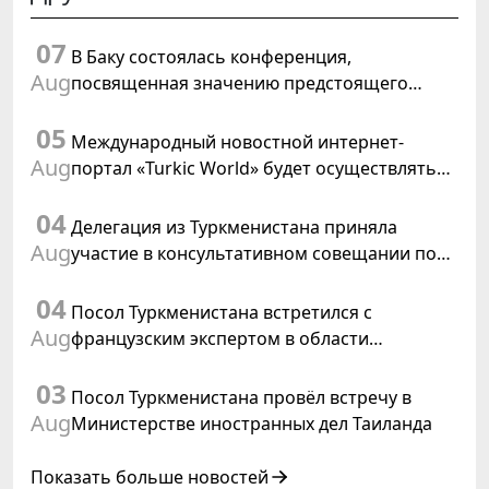
07
В Баку состоялась конференция,
Aug
посвященная значению предстоящего
заседания Халк Маслахаты Туркменистана и
05
резолюции ООН «Год международного
Международный новостной интернет-
права, 2028»
Aug
портал «Turkic World» будет осуществлять
освещение подготовки и проведения
04
заседания Халк Маслахаты Туркменистана
Делегация из Туркменистана приняла
Aug
участие в консультативном совещании по
цифровому коридору CAREC в Исламабаде
04
Посол Туркменистана встретился с
Aug
французским экспертом в области
коневодства
03
Посол Туркменистана провёл встречу в
Aug
Министерстве иностранных дел Таиланда
Показать больше новостей