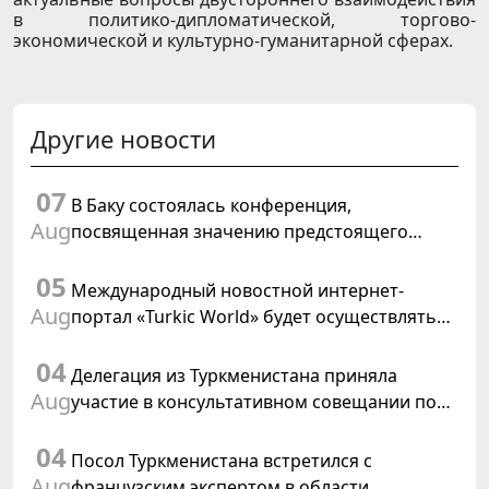
в политико-дипломатической, торгово-
экономической и культурно-гуманитарной сферах.
Другие новости
07
В Баку состоялась конференция,
Aug
посвященная значению предстоящего
заседания Халк Маслахаты Туркменистана и
05
резолюции ООН «Год международного
Международный новостной интернет-
права, 2028»
Aug
портал «Turkic World» будет осуществлять
освещение подготовки и проведения
04
заседания Халк Маслахаты Туркменистана
Делегация из Туркменистана приняла
Aug
участие в консультативном совещании по
цифровому коридору CAREC в Исламабаде
04
Посол Туркменистана встретился с
Aug
французским экспертом в области