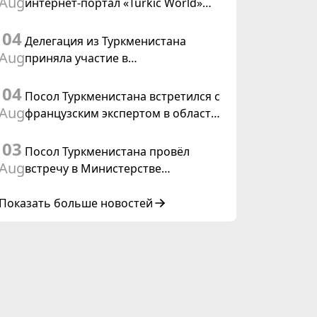
Aug
интернет-портал «Turkic World»
международного права, 2028»
будет осуществлять освещение
04
подготовки и проведения
Делегация из Туркменистана
заседания Халк Маслахаты
Aug
приняла участие в
Туркменистана
консультативном совещании по
04
цифровому коридору CAREC в
Посол Туркменистана встретился с
Исламабаде
Aug
французским экспертом в области
коневодства
03
Посол Туркменистана провёл
Aug
встречу в Министерстве
иностранных дел Таиланда
Показать больше новостей