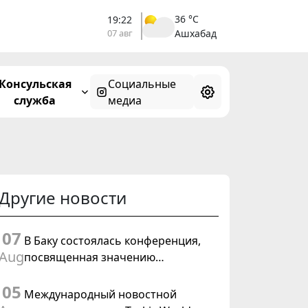
36 °C
19:22
07 авг
Ашхабад
Консульская
Социальные
служба
медиа
Другие новости
07
В Баку состоялась конференция,
Aug
посвященная значению
предстоящего заседания Халк
05
Маслахаты Туркменистана и
Международный новостной
резолюции ООН «Год