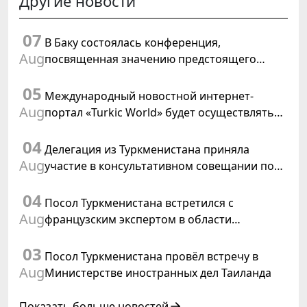
Другие новости
07
В Баку состоялась конференция,
Aug
посвященная значению предстоящего
заседания Халк Маслахаты Туркменистана и
05
резолюции ООН «Год международного
Международный новостной интернет-
права, 2028»
Aug
портал «Turkic World» будет осуществлять
освещение подготовки и проведения
04
заседания Халк Маслахаты Туркменистана
Делегация из Туркменистана приняла
Aug
участие в консультативном совещании по
цифровому коридору CAREC в Исламабаде
04
Посол Туркменистана встретился с
Aug
французским экспертом в области
коневодства
03
Посол Туркменистана провёл встречу в
Aug
Министерстве иностранных дел Таиланда
Показать больше новостей