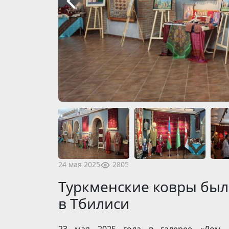
2805
24 мая 2025
Туркменские ковры был
в Тбилиси
23 мая 2025 года в галерее «Дом А