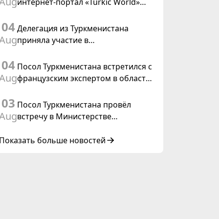
Aug
интернет-портал «Turkic World»
международного права, 2028»
будет осуществлять освещение
04
подготовки и проведения
Делегация из Туркменистана
заседания Халк Маслахаты
Aug
приняла участие в
Туркменистана
консультативном совещании по
04
цифровому коридору CAREC в
Посол Туркменистана встретился с
Исламабаде
Aug
французским экспертом в области
коневодства
03
Посол Туркменистана провёл
Aug
встречу в Министерстве
иностранных дел Таиланда
Показать больше новостей