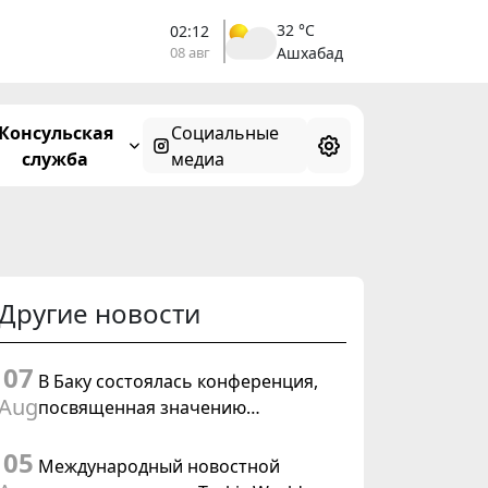
32 °C
02:12
08 авг
Ашхабад
Консульская
Социальные
служба
медиа
Другие новости
07
В Баку состоялась конференция,
Aug
посвященная значению
предстоящего заседания Халк
05
Маслахаты Туркменистана и
Международный новостной
резолюции ООН «Год