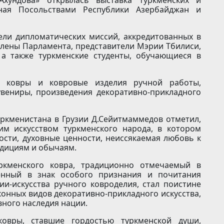
нная Посольствами Республики Азербайджан и
ели дипломатических миссий, аккредитованных в
 члены Парламента, представители Мэрии Тбилиси,
 а также туркменские студенты, обучающиеся в
е ковры и ковровые изделия ручной работы,
вениры, произведения декоративно-прикладного
ркменистана в Грузии Д.Сейитмаммедов отметил,
им искусством туркменского народа, в котором
сти, духовные ценности, неиссякаемая любовь к
адициям и обычаям.
уркменского ковра, традиционно отмечаемый в
енный в знак особого признания и почитания
ии-искусства ручного ковроделия, стал поистине
онных видов декоративно-прикладного искусства,
ного наследия нации.
ковры, ставшие гордостью туркменской души,