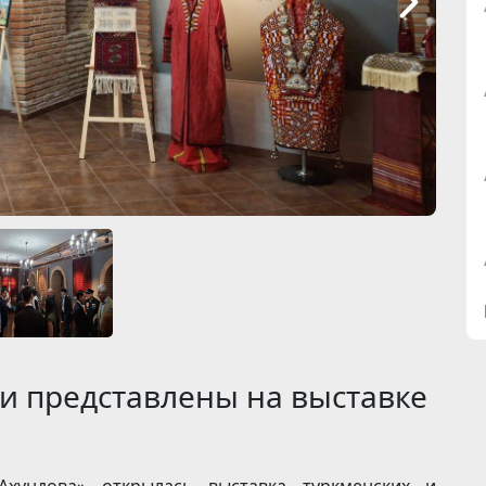
и представлены на выставке
хундова» открылась выставка туркменских и