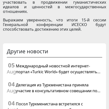
участвовать в продвижении гуманистических
идеалов и ценностей в межгосударственных
отношениях.
Выражаем уверенность, что итоги 15-й сессии
Генеральной конференции ИСЕСКО будут
способствовать достижению этих целей.
Другие новости
05
Международный новостной интернет-
Aug
портал «Turkic World» будет осуществлять
освещение подготовки и проведения
04
заседания Халк Маслахаты Туркменистана
Делегация из Туркменистана приняла
Aug
участие в консультативном совещании по
цифровому коридору CAREC в Исламабаде
04
Посол Туркменистана встретился с