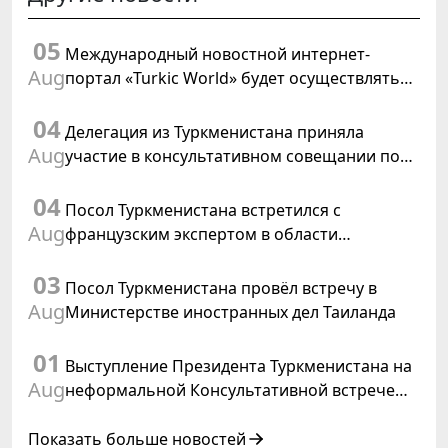
05
Международный новостной интернет-
Aug
портал «Turkic World» будет осуществлять
освещение подготовки и проведения
04
заседания Халк Маслахаты Туркменистана
Делегация из Туркменистана приняла
Aug
участие в консультативном совещании по
цифровому коридору CAREC в Исламабаде
04
Посол Туркменистана встретился с
Aug
французским экспертом в области
коневодства
03
Посол Туркменистана провёл встречу в
Aug
Министерстве иностранных дел Таиланда
01
Выступление Президента Туркменистана на
Aug
неформальной Консультативной встрече
глав государств Центральной Азии и
Азербайджанской Республики
Показать больше новостей