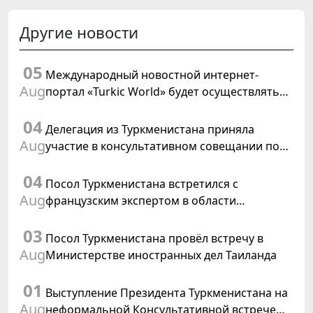
Другие новости
05
Международный новостной интернет-
Aug
портал «Turkic World» будет осуществлять
освещение подготовки и проведения
04
заседания Халк Маслахаты Туркменистана
Делегация из Туркменистана приняла
Aug
участие в консультативном совещании по
цифровому коридору CAREC в Исламабаде
04
Посол Туркменистана встретился с
Aug
французским экспертом в области
коневодства
03
Посол Туркменистана провёл встречу в
Aug
Министерстве иностранных дел Таиланда
01
Выступление Президента Туркменистана на
Aug
неформальной Консультативной встрече