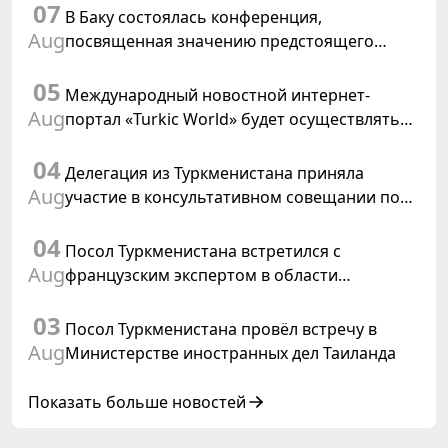
07
В Баку состоялась конференция,
Aug
посвященная значению предстоящего
заседания Халк Маслахаты Туркменистана и
05
резолюции ООН «Год международного
Международный новостной интернет-
права, 2028»
Aug
портал «Turkic World» будет осуществлять
освещение подготовки и проведения
04
заседания Халк Маслахаты Туркменистана
Делегация из Туркменистана приняла
Aug
участие в консультативном совещании по
цифровому коридору CAREC в Исламабаде
04
Посол Туркменистана встретился с
Aug
французским экспертом в области
коневодства
03
Посол Туркменистана провёл встречу в
Aug
Министерстве иностранных дел Таиланда
Показать больше новостей