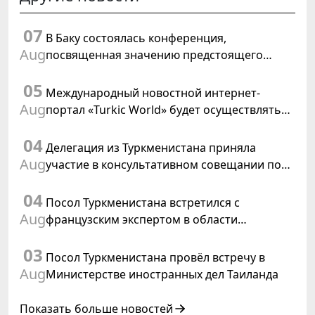
07
В Баку состоялась конференция,
Aug
посвященная значению предстоящего
заседания Халк Маслахаты Туркменистана и
05
резолюции ООН «Год международного
Международный новостной интернет-
права, 2028»
Aug
портал «Turkic World» будет осуществлять
освещение подготовки и проведения
04
заседания Халк Маслахаты Туркменистана
Делегация из Туркменистана приняла
Aug
участие в консультативном совещании по
цифровому коридору CAREC в Исламабаде
04
Посол Туркменистана встретился с
Aug
французским экспертом в области
коневодства
03
Посол Туркменистана провёл встречу в
Aug
Министерстве иностранных дел Таиланда
Показать больше новостей