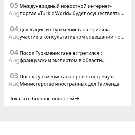
05
резолюции ООН «Год международного
Международный новостной интернет-
права, 2028»
Aug
портал «Turkic World» будет осуществлять
освещение подготовки и проведения
04
заседания Халк Маслахаты Туркменистана
Делегация из Туркменистана приняла
Aug
участие в консультативном совещании по
цифровому коридору CAREC в Исламабаде
04
Посол Туркменистана встретился с
Aug
французским экспертом в области
коневодства
03
Посол Туркменистана провёл встречу в
Aug
Министерстве иностранных дел Таиланда
Показать больше новостей