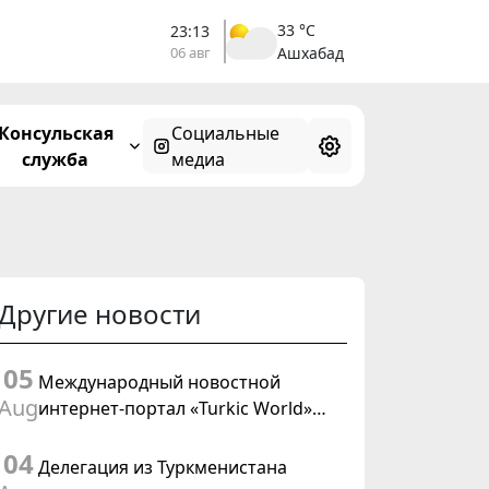
33 °C
23:13
06 авг
Ашхабад
Консульская
Социальные
служба
медиа
Другие новости
05
Международный новостной
Aug
интернет-портал «Turkic World»
будет осуществлять освещение
04
подготовки и проведения
Делегация из Туркменистана
заседания Халк Маслахаты