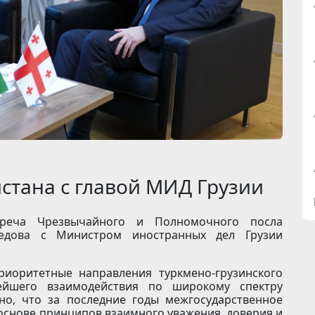
стана с главой МИД Грузии
треча Чрезвычайного и Полномочного посла
медова с Министром иностранных дел Грузии
риоритетные направления туркмено-грузинского
ейшего взаимодействия по широкому спектру
но, что за последние годы межгосударственное
основе принципов взаимного уважения, доверия и