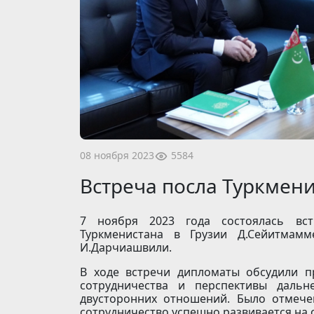
5584
08 ноября 2023
Встреча посла Туркмени
7 ноября 2023 года состоялась вс
Туркменистана в Грузии Д.Сейитмам
И.Дарчиашвили.
В ходе встречи дипломаты обсудили п
сотрудничества и перспективы дальн
двусторонних отношений. Было отмече
сотрудничество успешно развивается на 