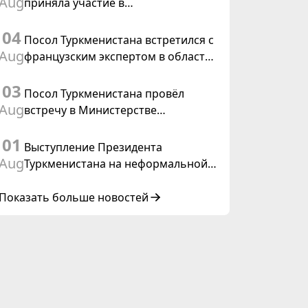
Aug
приняла участие в
Туркменистана
консультативном совещании по
04
цифровому коридору CAREC в
Посол Туркменистана встретился с
Исламабаде
Aug
французским экспертом в области
коневодства
03
Посол Туркменистана провёл
Aug
встречу в Министерстве
иностранных дел Таиланда
01
Выступление Президента
Aug
Туркменистана на неформальной
Консультативной встрече глав
государств Центральной Азии и
Показать больше новостей
Азербайджанской Республики