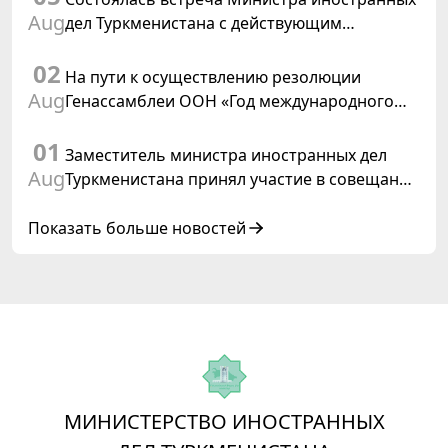
Aug
дел Туркменистана с действующим
председателем ОБСЕ
02
На пути к осуществлению резолюции
Aug
Генассамблеи ООН «Год международного
права, 2028», инициированной
01
Туркменистаном
Заместитель министра иностранных дел
Aug
Туркменистана принял участие в совещании
старших должностных лиц Форума
сотрудничества «Центральная Азия –
Показать больше новостей
Республика Корея»
МИНИСТЕРСТВО ИНОСТРАННЫХ