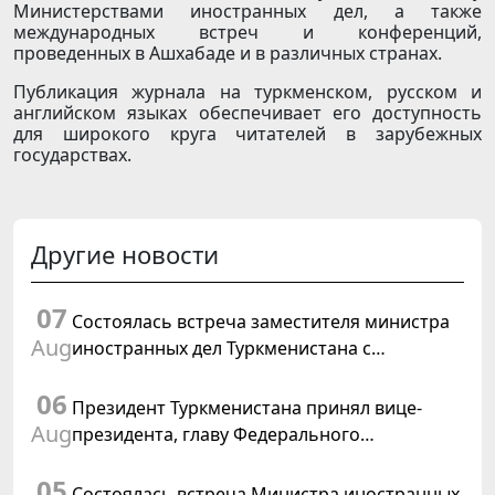
Министерствами иностранных дел, а также
международных встреч и конференций,
проведенных в Ашхабаде и в различных странах.
Публикация журнала на туркменском, русском и
английском языках обеспечивает его доступность
для широкого круга читателей в зарубежных
государствах.
Другие новости
07
Состоялась встреча заместителя министра
Aug
иностранных дел Туркменистана с
Временным поверенным в делах США в
06
Туркменистане
Президент Туркменистана принял вице-
Aug
президента, главу Федерального
департамента иностранных дел
05
Швейцарской Конфедерации
Состоялась встреча Министра иностранных