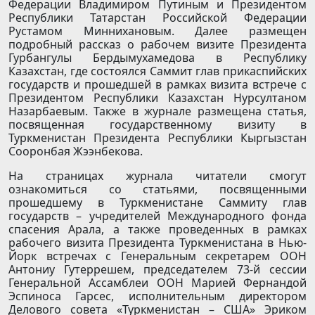
Федерации Владимиром Путиным и Президентом
Республики Татарстан Российской Федерации
Рустамом Миннихановым. Далее размещен
подробный рассказ о рабочем визите Президента
Гурбангулы Бердымухамедова в Республику
Казахстан, где состоялся Саммит глав прикаспийских
государств и прошедшей в рамках визита встрече с
Президентом Республики Казахстан Нурсултаном
Назарбаевым. Также в журнале размещена статья,
посвященная государственному визиту в
Туркменистан Президента Республики Кыргызстан
Сооронбая Жээнбекова.
На страницах журнала читатели смогут
ознакомиться со статьями, посвященными
прошедшему в Туркменистане Саммиту глав
государств – учредителей Международного фонда
спасения Арала, а также проведенных в рамках
рабочего визита Президента Туркменистана в Нью-
Йорк встречах с Генеральным секретарем ООН
Антониу Гутеррешем, председателем 73-й сессии
Генеральной Ассамблеи ООН Марией Фернандой
Эспиноса Гарсес, исполнительным директором
Делового совета «Туркменистан – США» Эриком