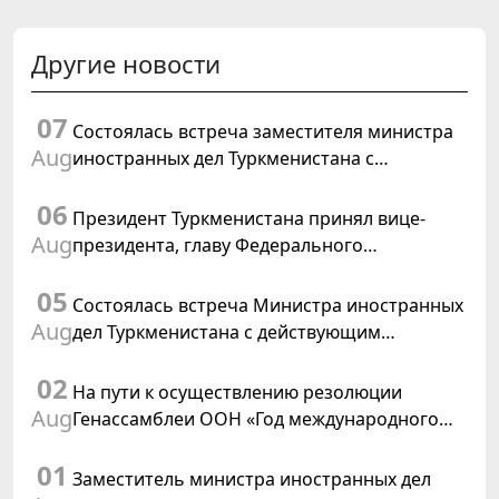
Другие новости
07
Состоялась встреча заместителя министра
Aug
иностранных дел Туркменистана с
Временным поверенным в делах США в
06
Туркменистане
Президент Туркменистана принял вице-
Aug
президента, главу Федерального
департамента иностранных дел
05
Швейцарской Конфедерации
Состоялась встреча Министра иностранных
Aug
дел Туркменистана с действующим
председателем ОБСЕ
02
На пути к осуществлению резолюции
Aug
Генассамблеи ООН «Год международного
права, 2028», инициированной
01
Туркменистаном
Заместитель министра иностранных дел