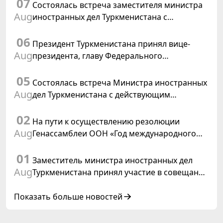
07
Состоялась встреча заместителя министра
Aug
иностранных дел Туркменистана с
Временным поверенным в делах США в
06
Туркменистане
Президент Туркменистана принял вице-
Aug
президента, главу Федерального
департамента иностранных дел
05
Швейцарской Конфедерации
Состоялась встреча Министра иностранных
Aug
дел Туркменистана с действующим
председателем ОБСЕ
02
На пути к осуществлению резолюции
Aug
Генассамблеи ООН «Год международного
права, 2028», инициированной
01
Туркменистаном
Заместитель министра иностранных дел
Aug
Туркменистана принял участие в совещании
старших должностных лиц Форума
сотрудничества «Центральная Азия –
Показать больше новостей
Республика Корея»