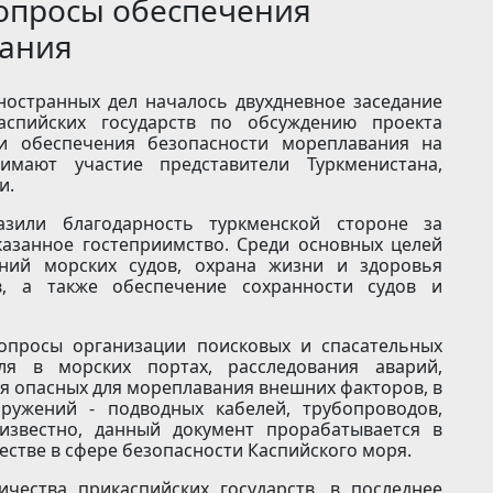
вопросы обеспечения
вания
ностранных дел началось двухдневное заседание
аспийских государств по обсуждению проекта
ти обеспечения безопасности мореплавания на
мают участие представители Туркменистана,
и.
зили благодарность туркменской стороне за
азанное гостеприимство. Среди основных целей
ений морских судов, охрана жизни и здоровья
, а также обеспечение сохранности судов и
вопросы организации поисковых и спасательных
я в морских портах, расследования аварий,
я опасных для мореплавания внешних факторов, в
оружений - подводных кабелей, трубопроводов,
 известно, данный документ прорабатывается в
естве в сфере безопасности Каспийского моря.
ичества прикаспийских государств, в последнее