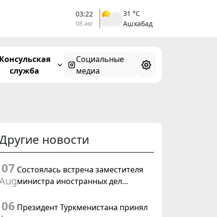
31 °C
03:22
08 авг
Ашхабад
Консульская
Социальные
служба
медиа
Другие новости
07
Состоялась встреча заместителя
Aug
министра иностранных дел
Туркменистана с Временным
06
поверенным в делах США в
Президент Туркменистана принял
Туркменистане