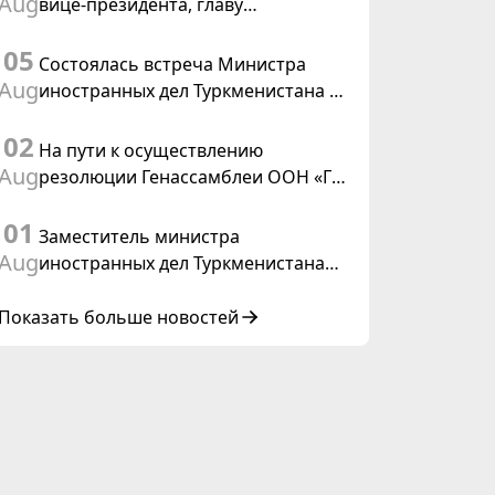
Aug
вице-президента, главу
Федерального департамента
05
иностранных дел Швейцарской
Состоялась встреча Министра
Конфедерации
Aug
иностранных дел Туркменистана с
действующим председателем ОБСЕ
02
На пути к осуществлению
Aug
резолюции Генассамблеи ООН «Год
международного права, 2028»,
01
инициированной Туркменистаном
Заместитель министра
Aug
иностранных дел Туркменистана
принял участие в совещании
старших должностных лиц Форума
Показать больше новостей
сотрудничества «Центральная
Азия – Республика Корея»