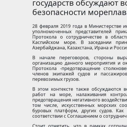
государств обсуждают 
безопасности морепла
28 февраля 2019 года в Министерстве и
уполномоченных представителей прик
Протокола о сотрудничестве в облас
Каспийском море. В заседании прини
Азербайджана, Казахстана, Ирана и Росси
В начале переговоров, стороны выра
организацию данного мероприятия и ок
Протокола -предотвращение столкнов
членов экипажей судов и пассажиров
перевозимых грузов.
В этом контексте также обсуждаются 
работ на море, налаживания контрол
предотвращения негативного воздействи
том числе, искусственных морских со
буровых платформ, других судов. Как
соответствии с Соглашением о сотруднич
Стоит отметить, что в рамках сотрудн