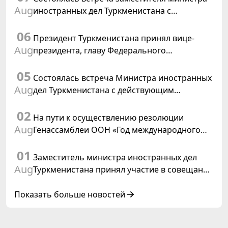
Aug
иностранных дел Туркменистана с
Временным поверенным в делах США в
06
Туркменистане
Президент Туркменистана принял вице-
Aug
президента, главу Федерального
департамента иностранных дел
05
Швейцарской Конфедерации
Состоялась встреча Министра иностранных
Aug
дел Туркменистана с действующим
председателем ОБСЕ
02
На пути к осуществлению резолюции
Aug
Генассамблеи ООН «Год международного
права, 2028», инициированной
01
Туркменистаном
Заместитель министра иностранных дел
Aug
Туркменистана принял участие в совещании
старших должностных лиц Форума
сотрудничества «Центральная Азия –
Показать больше новостей
Республика Корея»