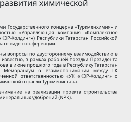
 развития химической
ями Государственного концерна «Туркменхимия» и
ностью «Управляющая компания «Комплексное
«
КЭР-Холдинг
»
) Республики Татарстан Российской
мате видеоконференции.
ны вопросы по двустороннему взаимодействию в
известно, в рамках рабочей поездки Президента
ва в июне прошлого года в Республику Татарстан
н Меморандум о взаимопонимании между ГК
иченной ответственностью «УК
«
КЭР-Холдинг» о
мической отрасли Туркменистана.
внимание на реализации проекта строительства
минеральных удобрений (NPK).