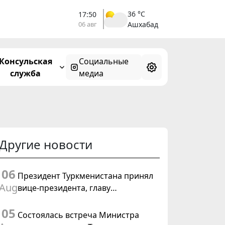
36 °C
17:50
06 авг
Ашхабад
Консульская
Социальные
служба
медиа
Другие новости
06
Президент Туркменистана принял
Aug
вице-президента, главу
Федерального департамента
05
иностранных дел Швейцарской
Состоялась встреча Министра
Конфедерации