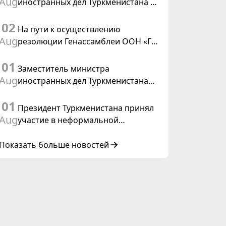
Aug
иностранных дел Туркменистана с
действующим председателем ОБСЕ
02
На пути к осуществлению
Aug
резолюции Генассамблеи ООН «Год
международного права, 2028»,
01
инициированной Туркменистаном
Заместитель министра
Aug
иностранных дел Туркменистана
принял участие в совещании
01
старших должностных лиц Форума
Президент Туркменистана принял
сотрудничества «Центральная
Aug
участие в неформальной
Азия – Республика Корея»
Консультативной встрече глав
государств Центральной Азии и
Показать больше новостей
Азербайджанской Республики