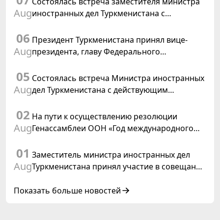
Состоялась встреча заместителя министра
Aug
иностранных дел Туркменистана с
Временным поверенным в делах США в
06
Туркменистане
Президент Туркменистана принял вице-
Aug
президента, главу Федерального
департамента иностранных дел
05
Швейцарской Конфедерации
Состоялась встреча Министра иностранных
Aug
дел Туркменистана с действующим
председателем ОБСЕ
02
На пути к осуществлению резолюции
Aug
Генассамблеи ООН «Год международного
права, 2028», инициированной
01
Туркменистаном
Заместитель министра иностранных дел
Aug
Туркменистана принял участие в совещании
старших должностных лиц Форума
сотрудничества «Центральная Азия –
Показать больше новостей
Республика Корея»