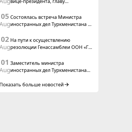
Aug
вице-президента, главу
Федерального департамента
05
иностранных дел Швейцарской
Состоялась встреча Министра
Конфедерации
Aug
иностранных дел Туркменистана с
действующим председателем ОБСЕ
02
На пути к осуществлению
Aug
резолюции Генассамблеи ООН «Год
международного права, 2028»,
01
инициированной Туркменистаном
Заместитель министра
Aug
иностранных дел Туркменистана
принял участие в совещании
старших должностных лиц Форума
Показать больше новостей
сотрудничества «Центральная
Азия – Республика Корея»