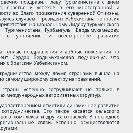
ердечно поздравил главу Туркменистана с днём
я, счастья и успехов в его многогранной и
ности во благо процветания суверенной Отчизны,
ьзуясь случаем, Президент Узбекистана попросил
 приветствия Национальному Лидеру туркменского
ы Туркменистана Гурбангулы Бердымухамедову,
д в упрочение и всестороннее развитие
а тёплые поздравления и добрые пожелания по
ент Сердар Бердымухамедов подчеркнул, что
ия с братским Узбекистаном.
отрудничество между двумя странами вышло на
по самому широкому спектру направлений.
и страны успешно сотрудничают не только в
ках международных авторитетных структур.
с удовлетворением отметили динамичное развитие
 сотрудничества. Это также касается сельского
ового комплекса и других отраслей. В последнее
региональные связи. Успешно осуществляются
кругами.