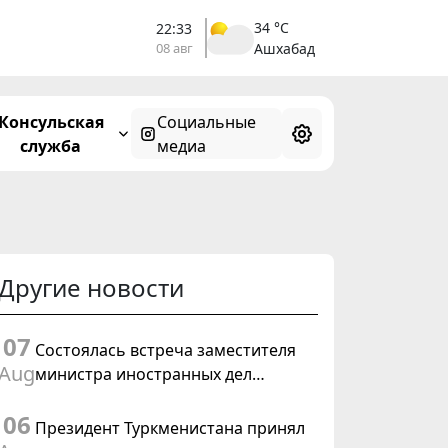
34 °C
22:33
08 авг
Ашхабад
Консульская
Социальные
служба
медиа
Другие новости
07
Состоялась встреча заместителя
Aug
министра иностранных дел
Туркменистана с Временным
06
поверенным в делах США в
Президент Туркменистана принял
Туркменистане