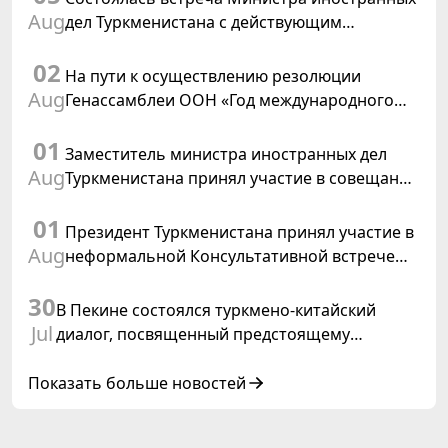
Aug
дел Туркменистана с действующим
председателем ОБСЕ
02
На пути к осуществлению резолюции
Aug
Генассамблеи ООН «Год международного
права, 2028», инициированной
01
Туркменистаном
Заместитель министра иностранных дел
Aug
Туркменистана принял участие в совещании
старших должностных лиц Форума
01
сотрудничества «Центральная Азия –
Президент Туркменистана принял участие в
Республика Корея»
Aug
неформальной Консультативной встрече
глав государств Центральной Азии и
30
Азербайджанской Республики
В Пекине состоялся туркмено-китайский
Jul
диалог, посвященный предстоящему
заседанию Халк Маслахаты Туркменистана
Показать больше новостей