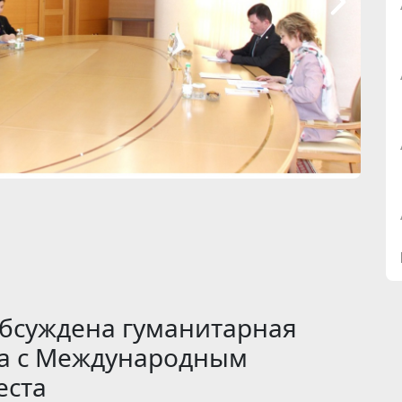
бсуждена гуманитарная
ва с Международным
еста