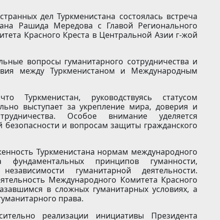
странных дел Туркменистана состоялась встреча
тана Рашида Мередова с Главой Регионального
тета Красного Креста в Центральной Азии г-жой
альные вопросы гуманитарного сотрудничества и
твия между Туркменистаном и Международным
что Туркменистан, руководствуясь статусом
ельно выступает за укрепление мира, доверия и
отрудничества. Особое внимание уделяется
 безопасности и вопросам защиты гражданского
женность Туркменистана нормам международного
а фундаментальных принципов гуманности,
 независимости гуманитарной деятельности.
еятельность Международного Комитета Красного
азавшимся в сложных гуманитарных условиях, а
уманитарного права.
ительно реализации инициативы Президента