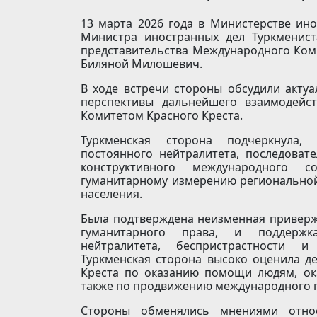
13 марта 2026 года в Министерстве ино
Министра иностранных дел Туркменис
представительства Международного Коми
Биляной Милошевич.
В ходе встречи стороны обсудили акту
перспективы дальнейшего взаимодейс
Комитетом Красного Креста.
Туркменская сторона подчеркнула, 
постоянного нейтралитета, последоват
конструктивного международного с
гуманитарному измерению региональной
населения.
Была подтверждена неизменная привер
гуманитарного права, и поддержк
нейтралитета, беспристрастности и
Туркменская сторона высоко оценила д
Креста по оказанию помощи людям, ок
также по продвижению международного г
Стороны обменялись мнениями относ