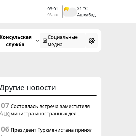
31 °C
03:01
08 авг
Ашхабад
Консульская
Социальные
служба
медиа
Другие новости
07
Состоялась встреча заместителя
Aug
министра иностранных дел
Туркменистана с Временным
06
поверенным в делах США в
Президент Туркменистана принял
Туркменистане