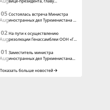
Aug
вице-президента, главу
Федерального департамента
05
иностранных дел Швейцарской
Состоялась встреча Министра
Конфедерации
Aug
иностранных дел Туркменистана с
действующим председателем ОБСЕ
02
На пути к осуществлению
Aug
резолюции Генассамблеи ООН «Год
международного права, 2028»,
01
инициированной Туркменистаном
Заместитель министра
Aug
иностранных дел Туркменистана
принял участие в совещании
старших должностных лиц Форума
Показать больше новостей
сотрудничества «Центральная
Азия – Республика Корея»