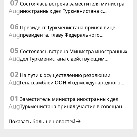
07
Состоялась встреча заместителя министра
Aug
иностранных дел Туркменистана с
Временным поверенным в делах США в
06
Туркменистане
Президент Туркменистана принял вице-
Aug
президента, главу Федерального
департамента иностранных дел
05
Швейцарской Конфедерации
Состоялась встреча Министра иностранных
Aug
дел Туркменистана с действующим
председателем ОБСЕ
02
На пути к осуществлению резолюции
Aug
Генассамблеи ООН «Год международного
права, 2028», инициированной
01
Туркменистаном
Заместитель министра иностранных дел
Aug
Туркменистана принял участие в совещании
старших должностных лиц Форума
сотрудничества «Центральная Азия –
Показать больше новостей
Республика Корея»