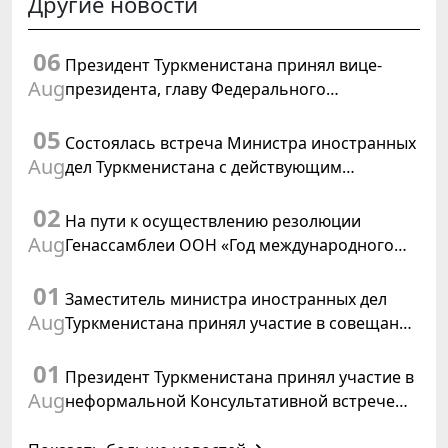
Другие новости
06
Президент Туркменистана принял вице-
Aug
президента, главу Федерального
департамента иностранных дел
05
Швейцарской Конфедерации
Состоялась встреча Министра иностранных
Aug
дел Туркменистана с действующим
председателем ОБСЕ
02
На пути к осуществлению резолюции
Aug
Генассамблеи ООН «Год международного
права, 2028», инициированной
01
Туркменистаном
Заместитель министра иностранных дел
Aug
Туркменистана принял участие в совещании
старших должностных лиц Форума
01
сотрудничества «Центральная Азия –
Президент Туркменистана принял участие в
Республика Корея»
Aug
неформальной Консультативной встрече
глав государств Центральной Азии и