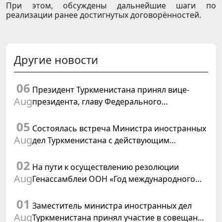
При этом, обсуждены дальнейшие шаги по
реализации ранее достигнутых договорённостей.
Другие новости
06
Президент Туркменистана принял вице-
Aug
президента, главу Федерального
департамента иностранных дел
05
Швейцарской Конфедерации
Состоялась встреча Министра иностранных
Aug
дел Туркменистана с действующим
председателем ОБСЕ
02
На пути к осуществлению резолюции
Aug
Генассамблеи ООН «Год международного
права, 2028», инициированной
01
Туркменистаном
Заместитель министра иностранных дел
Aug
Туркменистана принял участие в совещании