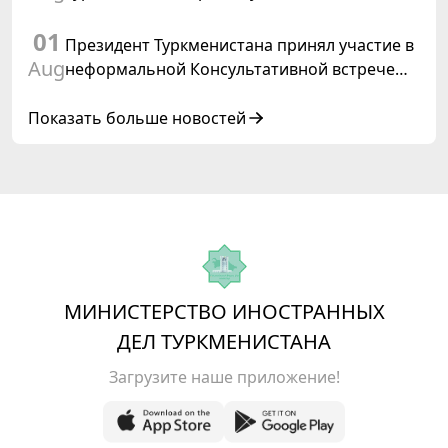
старших должностных лиц Форума
01
сотрудничества «Центральная Азия –
Президент Туркменистана принял участие в
Республика Корея»
Aug
неформальной Консультативной встрече
глав государств Центральной Азии и
Азербайджанской Республики
Показать больше новостей
МИНИСТЕРСТВО ИНОСТРАННЫХ
ДЕЛ ТУРКМЕНИСТАНА
Загрузите наше приложение!