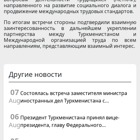
направленного на развитие социального диалога и
продвижение международных трудовых стандартов.
По итогам встречи стороны подтвердили взаимную
заинтересованность в дальнейшем укреплении
партнерства между Туркменистаном и
Международной организацией труда по всем
направлениям, представляющим взаимный интерес.
Другие новости
07
Состоялась встреча заместителя министра
Aug
иностранных дел Туркменистана с
Временным поверенным в делах США в
06
Туркменистане
Президент Туркменистана принял вице-
Aug
президента, главу Федерального
департамента иностранных дел