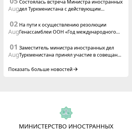
05
Швейцарской Конфедерации
Состоялась встреча Министра иностранных
Aug
дел Туркменистана с действующим
председателем ОБСЕ
02
На пути к осуществлению резолюции
Aug
Генассамблеи ООН «Год международного
права, 2028», инициированной
01
Туркменистаном
Заместитель министра иностранных дел
Aug
Туркменистана принял участие в совещании
старших должностных лиц Форума
сотрудничества «Центральная Азия –
Показать больше новостей
Республика Корея»
МИНИСТЕРСТВО ИНОСТРАННЫХ