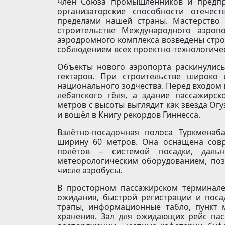
член Союза промышленников и предпр
организаторские способности отечес
пределами нашей страны. Мастерство
строительстве Международного аэроп
аэродромного комплекса возведены стро
соблюдением всех проектно-технологиче
Объекты нового аэропорта раскинулис
гектаров. При строительстве широко
национального зодчества. Перед входом
лебапского гёля, а здание пассажирс
метров с высоты выглядит как звезда Огу
и вошёл в Книгу рекордов Гиннесса.
Взлётно-посадочная полоса Туркменаб
ширину 60 метров. Она оснащена сов
полётов – системой посадки, даль
метеорологическим оборудованием, поз
числе аэробусы.
В просторном пассажирском терминал
ожидания, быстрой регистрации и посад
трапы, информационные табло, пункт 
хранения. Зал для ожидающих рейс па