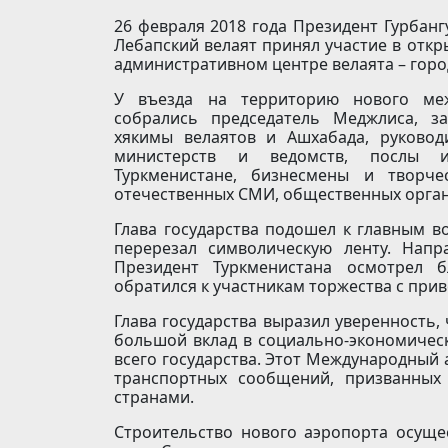
26 февраля 2018 года Президент Гурбан
Лебапский велаят принял участие в отк
административном центре велаята – горо
У въезда на территорию нового меж
собрались председатель Меджлиса, з
хякимы велаятов и Ашхабада, руковод
министерств и ведомств, послы ин
Туркменистане, бизнесмены и творче
отечественных СМИ, общественных орган
Глава государства подошел к главным в
перерезал символическую ленту. Напр
Президент Туркменистана осмотрел б
обратился к участникам торжества с при
Глава государства выразил уверенность,
большой вклад в социально-экономическ
всего государства. Этот Международный 
транспортных сообщений, призванных
странами.
Строительство нового аэропорта осуще