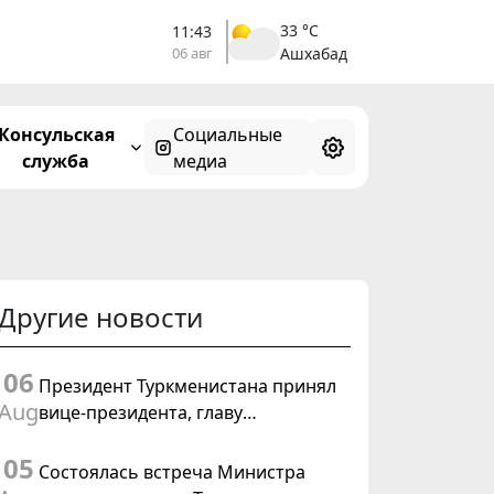
33 °C
11:43
06 авг
Ашхабад
Консульская
Социальные
служба
медиа
Другие новости
06
Президент Туркменистана принял
Aug
вице-президента, главу
Федерального департамента
05
иностранных дел Швейцарской
Состоялась встреча Министра
Конфедерации