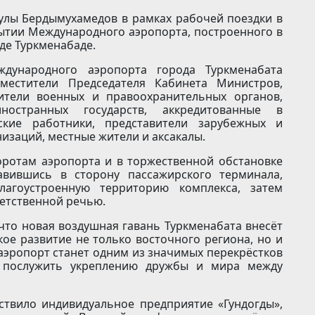
гулы Бердымухамедов в рамках рабочей поездки в
рытии Международного аэропорта, построенного в
де Туркменабаде.
дународного аэропорта города Туркменабата
аместители Председателя Кабинета Министров,
ители военных и правоохранительных органов,
остранных государств, аккредитованные в
ские работники, представители зарубежных и
изаций, местные жители и аксакалы.
оротам аэропорта и в торжественной обстановке
авившись в сторону пассажирского терминала,
лагоустроенную территорию комплекса, затем
ветственной речью.
 что новая воздушная гавань Туркменабата внесёт
ое развитие не только восточного региона, но и
аэропорт станет одним из значимых перекрёстков
 послужить укреплению дружбы и мира между
ствило индивидуальное предприятие «Гундогды»,