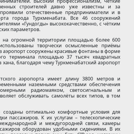
инимателей. Высокий профессионализм, чёткие
твенных строителей давно уже известны и за
 проявили отечественные предприниматели и в
орта города Туркменабата. Все 46 сооружений
ителями «Гундогды» высококачественно, с чётким
ских параметров.
ь на огромной территории площадью более 600
 использованы творчески осмысленные приёмы
 в аэропорт сооружены красивые фонтаны в форме
кого терминала площадью 37 тысяч квадратных
з хана, благодаря чему Туркменабатский аэропорт
атского аэропорта имеет длину 3800 метров и
ременными наземными средствами обеспечения
номерными радиомаяком, светосигнальным и
воляет обслуживать самолёты всех типов, в том
е созданы оптимально комфортные условия для
ки пассажиров. К их услугам – телескопические
международной и междугородней связи, камеры
ссажиров оборудован удобными сидениями. В их