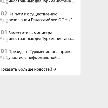
Aug
иностранных дел Туркменистана с
действующим председателем ОБСЕ
02
На пути к осуществлению
Aug
резолюции Генассамблеи ООН «Год
международного права, 2028»,
01
инициированной Туркменистаном
Заместитель министра
Aug
иностранных дел Туркменистана
принял участие в совещании
01
старших должностных лиц Форума
Президент Туркменистана принял
сотрудничества «Центральная
Aug
участие в неформальной
Азия – Республика Корея»
Консультативной встрече глав
государств Центральной Азии и
Показать больше новостей
Азербайджанской Республики