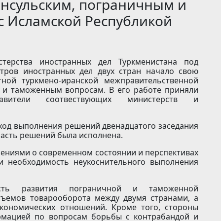
нсульским, пограничным и
 Исламской Республикой
терства иностранных дел Туркменистана под
стров иностранных дел двух стран начало свою
тной туркмено-иранской межправительственной
 и таможенным вопросам. В его работе приняли
авители соотвествующих министерств и
ход выполнения решений двенадцатого заседания
часть решений была исполнена.
нениями о современном состоянии и перспективах
и необходимость неукоснительного выполнения
сть развития пограничной и таможенной
бъемов товарооборота между двумя странами, а
экономических отношений. Кроме того, стороны
рмацией по вопросам борьбы с контрабандой и