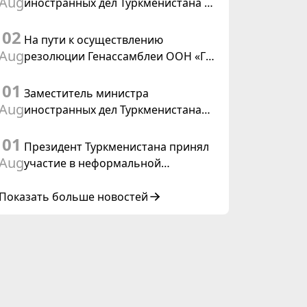
Aug
иностранных дел Туркменистана с
действующим председателем ОБСЕ
02
На пути к осуществлению
Aug
резолюции Генассамблеи ООН «Год
международного права, 2028»,
01
инициированной Туркменистаном
Заместитель министра
Aug
иностранных дел Туркменистана
принял участие в совещании
01
старших должностных лиц Форума
Президент Туркменистана принял
сотрудничества «Центральная
Aug
участие в неформальной
Азия – Республика Корея»
Консультативной встрече глав
государств Центральной Азии и
Показать больше новостей
Азербайджанской Республики