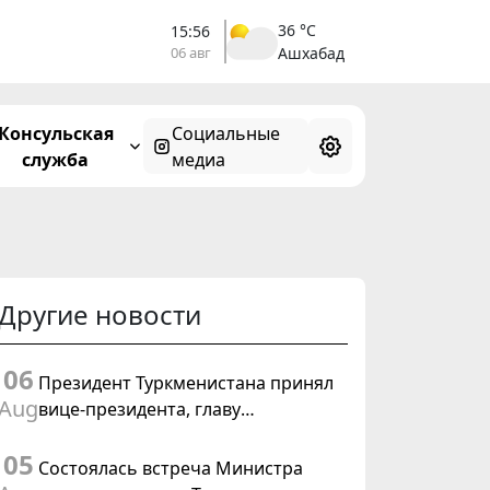
36 °C
15:56
06 авг
Ашхабад
Консульская
Социальные
служба
медиа
Другие новости
06
Президент Туркменистана принял
Aug
вице-президента, главу
Федерального департамента
05
иностранных дел Швейцарской
Состоялась встреча Министра
Конфедерации