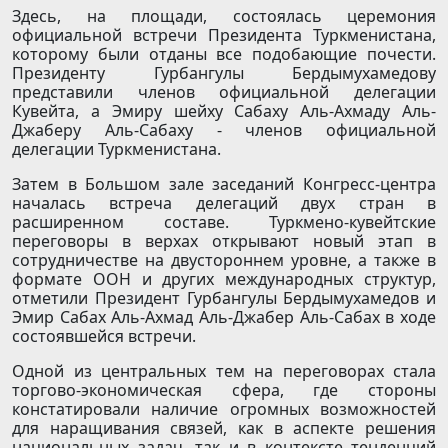
Здесь, на площади, состоялась церемония
официальной встречи Президента Туркменистана,
которому были отданы все подобающие почести.
Президенту Гурбангулы Бердымухамедову
представили членов официальной делегации
Кувейта, а Эмиру шейху Сабаху Аль-Ахмаду Аль-
Джаберу Аль-Сабаху - членов официальной
делегации Туркменистана.
Затем в Большом зале заседаний Конгресс-центра
началась встреча делегаций двух стран в
расширенном составе. Туркмено-кувейтские
переговоры в верхах открывают новый этап в
сотрудничестве на двустороннем уровне, а также в
формате ООН и других международных структур,
отметили Президент Гурбангулы Бердымухамедов и
Эмир Сабах Аль-Ахмад Аль-Джабер Аль-Сабах в ходе
состоявшейся встречи.
Одной из центральных тем на переговорах стала
торгово-экономическая сфера, где стороны
констатировали наличие огромных возможностей
для наращивания связей, как в аспекте решения
национальных задач, так и в контексте тенденций