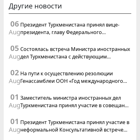
Другие новости
06
Президент Туркменистана принял вице-
Aug
президента, главу Федерального
департамента иностранных дел
05
Швейцарской Конфедерации
Состоялась встреча Министра иностранных
Aug
дел Туркменистана с действующим
председателем ОБСЕ
02
На пути к осуществлению резолюции
Aug
Генассамблеи ООН «Год международного
права, 2028», инициированной
01
Туркменистаном
Заместитель министра иностранных дел
Aug
Туркменистана принял участие в совещании
старших должностных лиц Форума
01
сотрудничества «Центральная Азия –
Президент Туркменистана принял участие в
Республика Корея»
Aug
неформальной Консультативной встрече
глав государств Центральной Азии и