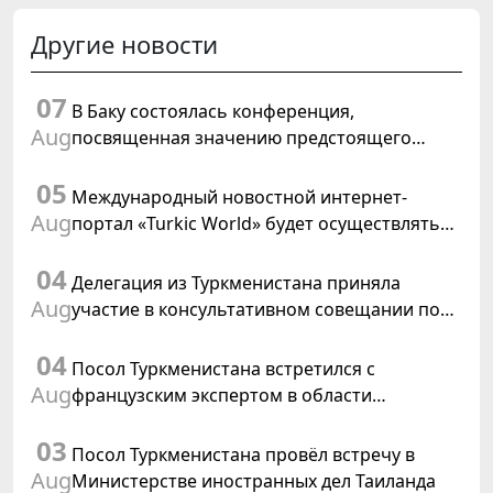
Другие новости
07
В Баку состоялась конференция,
Aug
посвященная значению предстоящего
заседания Халк Маслахаты Туркменистана и
05
резолюции ООН «Год международного
Международный новостной интернет-
права, 2028»
Aug
портал «Turkic World» будет осуществлять
освещение подготовки и проведения
04
заседания Халк Маслахаты Туркменистана
Делегация из Туркменистана приняла
Aug
участие в консультативном совещании по
цифровому коридору CAREC в Исламабаде
04
Посол Туркменистана встретился с
Aug
французским экспертом в области
коневодства
03
Посол Туркменистана провёл встречу в
Aug
Министерстве иностранных дел Таиланда