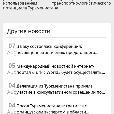
использованием транспортно-логистического
потенциала Туркменистана.
Другие новости
07
В Баку состоялась конференция,
Aug
посвященная значению предстоящего
заседания Халк Маслахаты Туркменистана и
05
резолюции ООН «Год международного
Международный новостной интернет-
права, 2028»
Aug
портал «Turkic World» будет осуществлять
освещение подготовки и проведения
04
заседания Халк Маслахаты Туркменистана
Делегация из Туркменистана приняла
Aug
участие в консультативном совещании по
цифровому коридору CAREC в Исламабаде
04
Посол Туркменистана встретился с
Aug
французским экспертом в области