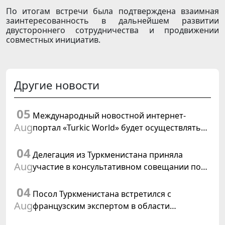
По итогам встречи была подтверждена взаимная
заинтересованность в дальнейшем развитии
двустороннего сотрудничества и продвижении
совместных инициатив.
Другие новости
05
Международный новостной интернет-
Aug
портал «Turkic World» будет осуществлять
освещение подготовки и проведения
04
заседания Халк Маслахаты Туркменистана
Делегация из Туркменистана приняла
Aug
участие в консультативном совещании по
цифровому коридору CAREC в Исламабаде
04
Посол Туркменистана встретился с
Aug
французским экспертом в области
коневодства