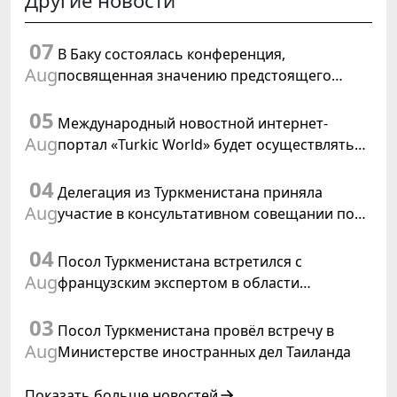
Другие новости
07
В Баку состоялась конференция,
Aug
посвященная значению предстоящего
заседания Халк Маслахаты Туркменистана и
05
резолюции ООН «Год международного
Международный новостной интернет-
права, 2028»
Aug
портал «Turkic World» будет осуществлять
освещение подготовки и проведения
04
заседания Халк Маслахаты Туркменистана
Делегация из Туркменистана приняла
Aug
участие в консультативном совещании по
цифровому коридору CAREC в Исламабаде
04
Посол Туркменистана встретился с
Aug
французским экспертом в области
коневодства
03
Посол Туркменистана провёл встречу в
Aug
Министерстве иностранных дел Таиланда
Показать больше новостей