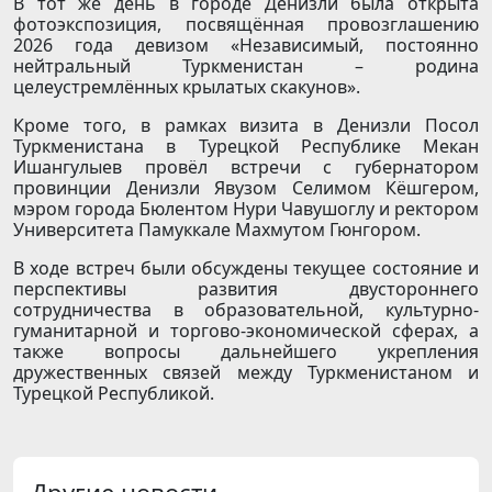
В тот же день в городе Денизли была открыта
фотоэкспозиция, посвящённая провозглашению
2026 года девизом «Независимый, постоянно
нейтральный Туркменистан – родина
целеустремлённых крылатых скакунов».
Кроме того, в рамках визита в Денизли Посол
Туркменистана в Турецкой Республике Мекан
Ишангулыев провёл встречи с губернатором
провинции Денизли Явузом Селимом Кёшгером,
мэром города Бюлентом Нури Чавушоглу и ректором
Университета Памуккале Махмутом Гюнгором.
В ходе встреч были обсуждены текущее состояние и
перспективы развития двустороннего
сотрудничества в образовательной, культурно-
гуманитарной и торгово-экономической сферах, а
также вопросы дальнейшего укрепления
дружественных связей между Туркменистаном и
Турецкой Республикой.