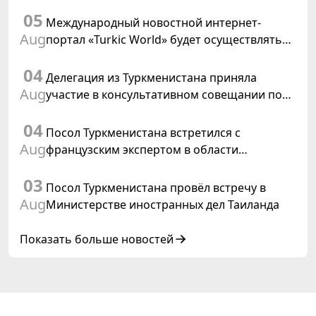
заседания Халк Маслахаты Туркменистана и
05
резолюции ООН «Год международного
Международный новостной интернет-
права, 2028»
Aug
портал «Turkic World» будет осуществлять
освещение подготовки и проведения
04
заседания Халк Маслахаты Туркменистана
Делегация из Туркменистана приняла
Aug
участие в консультативном совещании по
цифровому коридору CAREC в Исламабаде
04
Посол Туркменистана встретился с
Aug
французским экспертом в области
коневодства
03
Посол Туркменистана провёл встречу в
Aug
Министерстве иностранных дел Таиланда
Показать больше новостей