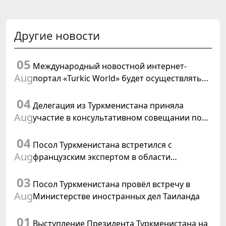
Другие новости
05
Международный новостной интернет-
Aug
портал «Turkic World» будет осуществлять
освещение подготовки и проведения
04
заседания Халк Маслахаты Туркменистана
Делегация из Туркменистана приняла
Aug
участие в консультативном совещании по
цифровому коридору CAREC в Исламабаде
04
Посол Туркменистана встретился с
Aug
французским экспертом в области
коневодства
03
Посол Туркменистана провёл встречу в
Aug
Министерстве иностранных дел Таиланда
01
Выступление Президента Туркменистана на