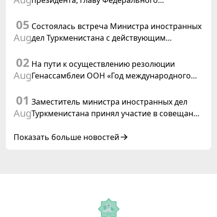
президента, главу Федерального
департамента иностранных дел
05
Швейцарской Конфедерации
Состоялась встреча Министра иностранных
Aug
дел Туркменистана с действующим
председателем ОБСЕ
02
На пути к осуществлению резолюции
Aug
Генассамблеи ООН «Год международного
права, 2028», инициированной
01
Туркменистаном
Заместитель министра иностранных дел
Aug
Туркменистана принял участие в совещании
старших должностных лиц Форума
сотрудничества «Центральная Азия –
Показать больше новостей
Республика Корея»